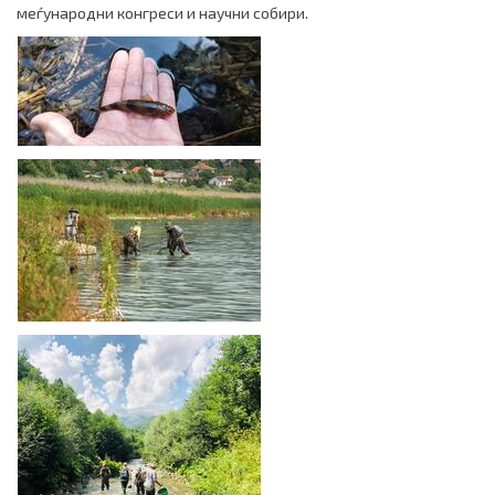
меѓународни конгреси и научни собири.