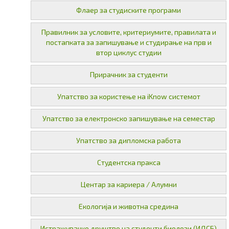
Флаер за студиските програми
Правилник за условите, критериумите, правилата и
постапката за запишување и студирање на прв и
втор циклус студии
Прирачник за студенти
Упатство за користење на iKnow системот
Упатство за електронско запишување на семестар
Упатство за дипломска работа
Студентска пракса
Центар за кариера / Алумни
Екологија и животна средина
Истражувачко друштво на студенти биолози (ИДСБ)