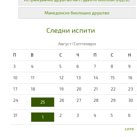
Македонско биолошко друштво
Следни испити
Август/Септември
П
В
С
Ч
П
С
Н
3
4
5
6
7
8
9
10
11
12
13
14
15
16
17
18
19
20
21
22
23
24
26
27
28
29
30
25
31
2
3
4
5
6
1
сите