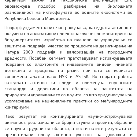
овозможува подобро разбирање на биолошката
разновидност на ихтиофауната во водните екосистеми во
Република Северна Македонија.
Покрај фундаменталните истражувања, катедрата активно е
вклучена во апликативни проекти насочени кон мониторинг на
биодиверзитетот, изработка на планови за управување со
заштитени подрачја, учество во процесите на дезигнирање на
Натура 2000 подрачја и валоризација на природните
вредности. Посебен сегмент претставуваат истражувањата
поврзани со алохтоните и инвазивните видови, нивната
детекција и проценка на ризик, при што се користат
современи алатки како FISK и AS-ISK. Во својата работа
катедрата активно ги следи и применува европските
стандарди и директиви во областа на заштитата на
природата и управувањето со водите, со што придонесува кон
усогласување на националните практики со меѓународните
критериуми.
Како резултат на континуираната научно-истражувачка
активност, реализирани се бројни студии и проекти, објавени
се научни трудови од областа, а постигнатите резултати се
презентирани преку активно учество на домашни и