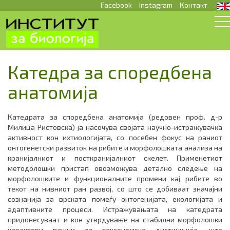
Facebook
Instagram
Контакт
Катедра за споредбена
анатомија
Катедрата за споредбена анатомија (редовен проф. д-р
Милица Ристовска) ја насочува својата научно-истражувачка
активност кон ихтиологијата, со посебен фокус на раниот
онтогенетски развиток на рибите и морфолошката анализа на
кранијалниот и посткранијалниот скелет. Применетиот
методолошки пристап овозможува детално следење на
морфолошките и функционалните промени кај рибите во
текот на нивниот ран развој, со што се добиваат значајни
сознанија за врската помеѓу онтогенијата, екологијата и
адаптивните процеси. Истражувањата на катедрата
придонесуваат и кон утврдување на стабилни морфолошки
карактери важни за таксономска дистинкција, што