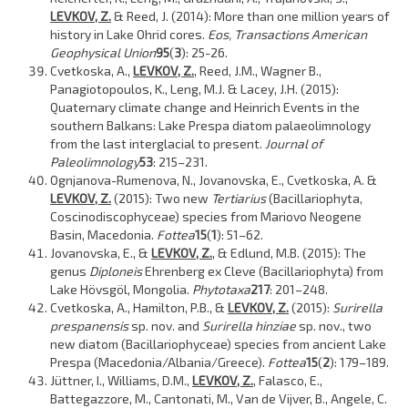
LEVKOV, Z.
& Reed, J. (2014): More than one million years of
history in Lake Ohrid cores.
Eos, Transactions American
Geophysical Union
95
(
3
): 25-26.
Cvetkoska, A.,
LEVKOV, Z.
, Reed, J.M., Wagner B.,
Panagiotopoulos, K., Leng, M.J. & Lacey, J.H. (2015):
Quaternary climate change and Heinrich Events in the
southern Balkans: Lake Prespa diatom palaeolimnology
from the last interglacial to present.
Journal of
Paleolimnology
53
: 215–231.
Ognjanova-Rumenova, N., Jovanovska, E., Cvetkoska, A. &
LEVKOV, Z.
(2015): Two new
Tertiarius
(Bacillariophyta,
Coscinodiscophyceae) species from Mariovo Neogene
Basin, Macedonia.
Fottea
15
(
1
): 51–62.
Jovanovska, E., &
LEVKOV, Z.
, & Edlund, M.B. (2015): The
genus
Diploneis
Ehrenberg ex Cleve (Bacillariophyta) from
Lake Hövsgöl, Mongolia.
Phytotaxa
217
: 201–248.
Cvetkoska, A., Hamilton, P.B., &
LEVKOV, Z.
(2015):
Surirella
prespanensis
sp. nov. and
Surirella hinziae
sp. nov., two
new diatom (Bacillariophyceae) species from ancient Lake
Prespa (Macedonia/Albania/Greece).
Fottea
15
(
2
): 179–189.
Jüttner, I., Williams, D.M.,
LEVKOV, Z.
, Falasco, E.,
Battegazzore, M., Cantonati, M., Van de Vijver, B., Angele, C.