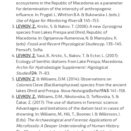
ecosystems in the Republic of Macedonia as a parameter
for determination of the intensity of anthropogenic
influence. In: Prygiel J., Whitton B.A. & Bukowska J. (eds.):
Use of Algae for Monitoring Rivers
3
: 145–153.
LEVKOV, Z.
, Krstic, S. & Nakov, T. (2006): A new
Gyrosigma
species from Lakes Prespa and Ohrid, Republic of
Macedonia. In: Ognjanova-Rumenova, N. & Manoylov, K.
(eds):
Fossil and Recent Phycological Studies
pp. 139–145.
Pensoft, Sofia.
LEVKOV, Z.
Saul, B., Krstic, S., Nakov, T. & Ector, L. (2007):
Ecology of benthic diatoms from Lake Prespa, Macedonia.
Archiv für Hydrobiologie Supplement/ Algological
Studies
124
: 71–83.
LEVKOV, Z
. & Williams, D.M. (2014): Observations on
Caloneis
Cleve (Bacillariophyceae) species from the ancient
lakes Ohrid and Prespa.
Nova Hedwigia
Beiheft
143
: 141–158.
LEVKOV, Z.
, Williams, D.M., Nikolovska, D, Tofilovska, S. &
Čakar, Z. (2017): The use of diatoms in forensic science:
Advantages and limitations of the diatom test in cases of
drowning. In: Williams, M., Hill, T., Boomer, I. & Wilkinson, I.
(Eds):
The Archaeological and Forensic Applications of
Microfossils: A Deeper Understanding of Human History
.