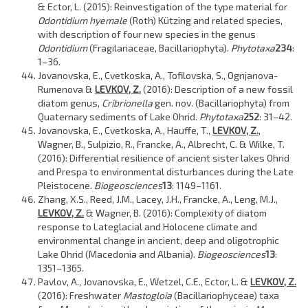
& Ector, L. (2015): Reinvestigation of the type material for
Odontidium hyemale
(Roth) Kützing and related species,
with description of four new species in the genus
Odontidium
(Fragilariaceae, Bacillariophyta).
Phytotaxa
234
:
1–36.
Jovanovska, E., Cvetkoska, A., Tofilovska, S., Ognjanova-
Rumenova &
LEVKOV, Z.
(2016): Description of a new fossil
diatom genus,
Cribrionella
gen. nov. (Bacillariophyta) from
Quaternary sediments of Lake Ohrid.
Phytotaxa
252
: 31–42.
Jovanovska, E., Cvetkoska, A., Hauffe, T.,
LEVKOV, Z.
,
Wagner, B., Sulpizio, R., Francke, A., Albrecht, C. & Wilke, T.
(2016): Differential resilience of ancient sister lakes Ohrid
and Prespa to environmental disturbances during the Late
Pleistocene.
Biogeosciences
13
: 1149–1161.
Zhang, X.S., Reed, J.M., Lacey, J.H., Francke, A., Leng, M.J.,
LEVKOV, Z.
& Wagner, B. (2016): Complexity of diatom
response to Lateglacial and Holocene climate and
environmental change in ancient, deep and oligotrophic
Lake Ohrid (Macedonia and Albania).
Biogeosciences
13
:
1351–1365.
Pavlov, A., Jovanovska, E., Wetzel, C.E., Ector, L. &
LEVKOV, Z.
(2016): Freshwater
Mastogloia
(Bacillariophyceae) taxa