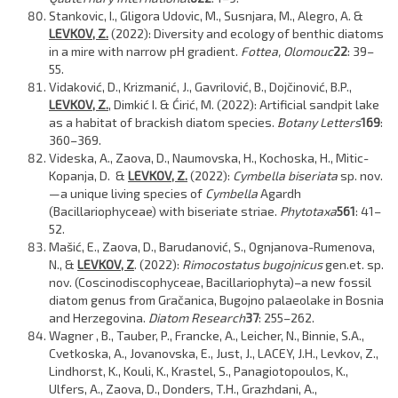
Stankovic, I., Gligora Udovic, M., Susnjara, M., Alegro, A. &
LEVKOV, Z.
(2022): Diversity and ecology of benthic diatoms
in a mire with narrow pH gradient.
Fottea, Olomouc
22
: 39–
55.
Vidaković, D., Krizmanić, J., Gavrilović, B., Dojčinović, B.P.,
LEVKOV, Z.
, Dimkić I. & Ćirić, M. (2022): Artificial sandpit lake
as a habitat of brackish diatom species.
Botany Letters
169
:
360–369.
Videska, A., Zaova, D., Naumovska, H., Kochoska, H., Mitic-
Kopanja, D. &
LEVKOV, Z.
(2022):
Cymbella biseriata
sp. nov.
—a unique living species of
Cymbella
Agardh
(Bacillariophyceae) with biseriate striae.
Phytotaxa
561
: 41–
52.
Mašić, E., Zaova, D., Barudanović, S., Ognjanova-Rumenova,
N., &
LEVKOV, Z
. (2022):
Rimocostatus bugojnicus
gen.et. sp.
nov. (Coscinodiscophyceae, Bacillariophyta)–a new fossil
diatom genus from Gračanica, Bugojno palaeolake in Bosnia
and Herzegovina.
Diatom Research
37
: 255–262.
Wagner , B., Tauber, P., Francke, A., Leicher, N., Binnie, S.A.,
Cvetkoska, A., Jovanovska, E., Just, J., LACEY, J.H., Levkov, Z.,
Lindhorst, K., Kouli, K., Krastel, S., Panagiotopoulos, K.,
Ulfers, A., Zaova, D., Donders, T.H., Grazhdani, A.,