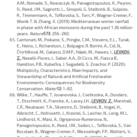
A.M., Nomade, S., Nowaczyk, N., Panagiotopoulos, K., Peyron,
O., Reed, J.M., Sagnotti, L., Sinopoli, G. Stelbrink, B., Sulpizio,
R., Timmermann, A., Tofilovska, S., Torri, P., Wagner-Cremer, F.,
Wonik T. & Zhang, X. (2019): Mediterranean winter rainfall
in phase with African monsoons during the past 1.36 million
years.
Nature
573
: 256–260.
Cantonati, M., Poikane, S., Pringle, C.M., Stevens, E.L., Turak,
E., Heino, J., Richardson, J., Bolpagni, R. Borrini, A., Cid, N.,
Čtvrtlíková, M., Galassi, D.M.P., Hájek, M., Hawes, I.,
LEVKOV,
Z.
, Naselli-Flores, L. Saber, A.A., Di Cicco, M., Fiasca B.,
Hamilton, P.B., Kubečka, J. Segadelli, S. Znachor, P. (2020):
Multiplicity, Characteristics, Main Impacts, and
Stewardship of Natural and Artificial Freshwater
Environments: Consequences for Biodiversity
Conservation.
Water
12
: 1–82.
Wilke, T., Hauffe, T, Jovanovska, J., Cvetkoska, A., Donders,
T., Ekschmitt, K., Francke, A., Lacey.J.H.,
LEVKOV, Z.
, Marshall,
C.R., Neubauer. T.A., Silvestro, D., Stelbrink, B., Vogel, H.,
Albrecht, C., Holtvoeth, J., Krastel, S., Leicher, N., Leng, M.J.,
Lindhorst, K., Masi, A., Ognjanova-Rumenova, N.,
Panagiotopoulos, K., Reed, J.M., Sadori, L., Tofilovska, S., Van
Bocxlaer, B., Wagner-Cremer, F., Wesselingh, F.P., Wolters, V.,