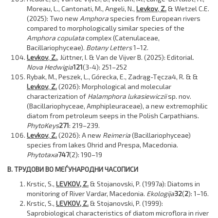
Moreau, L., Cantonati, M., Angeli, N.,
Levkov
,
Z.
& Wetzel C.E.
(2025): Two new
Amphora
species from European rivers
compared to morphologically similar species of the
Amphora copulata
complex (Catenulaceae,
Bacillariophyceae).
Botany Letters
1–12.
Levkov
,
Z.
, Jüttner, I. & Van de Vijver B. (2025): Editorial.
Nova Hedwigia
121
(3-4): 251–252
Rybak, M., Peszek, L., Górecka, E., Zadrąg-Tęcza4, R. & &
Levkov
,
Z.
(2026): Morphological and molecular
characterization of
Halamphora lukasiewiczii
sp. nov.
(Bacillariophyceae, Amphipleuraceae), a new extremophilic
diatom from petroleum seeps in the Polish Carpathians.
PhytoKeys
271
: 219–239.
Levkov
,
Z.
(2026): A new
Reimeria
(Bacillariophyceae)
species from lakes Ohrid and Prespa, Macedonia.
Phytotaxa
747
(2): 190–19
В. ТРУДОВИ ВО МЕЃУНАРОДНИ ЧАСОПИСИ
Krstic, S.,
LEVKOV, Z.
& Stojanovski, P. (1997a): Diatoms in
monitoring of River Vardar, Macedonia.
Ekologija
32
(
2
): 1–16.
Krstic, S.,
LEVKOV, Z.
& Stojanovski, P. (1999):
Saprobiological characteristics of diatom microflora in river