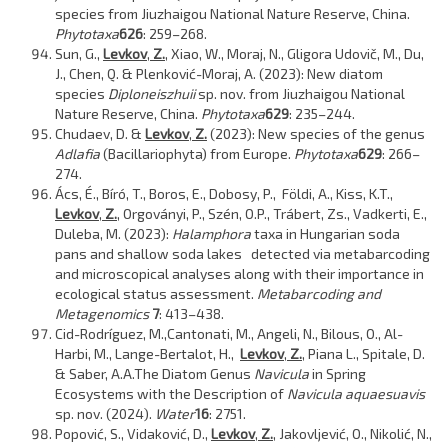
species from Jiuzhaigou National Nature Reserve, China.
Phytotaxa
626
: 259–268.
Sun, G.,
Levkov
,
Z.
, Xiao, W., Moraj, N., Gligora Udovič, M., Du,
J., Chen, Q. & Plenković-Moraj, A. (2023): New diatom
species
Diploneis
zhuii
sp. nov. from Jiuzhaigou National
Nature Reserve, China.
Phytotaxa
629
: 235–244.
Chudaev, D. &
Levkov
,
Z.
(2023): New species of the genus
Adlafia
(Bacillariophyta) from Europe.
Phytotaxa
629
: 266–
274.
Ács, É., Bíró, T., Boros, E., Dobosy, P., Földi, A., Kiss, K.T.,
Levkov
,
Z.
, Orgoványi, P., Szén, O.P., Trábert, Zs., Vadkerti, E.,
Duleba, M. (2023):
Halamphora
taxa in Hungarian soda
pans and shallow soda lakes detected via metabarcoding
and microscopical analyses along with their importance in
ecological status assessment.
Metabarcoding and
Metagenomics
7
: 413–438.
Cid-Rodríguez, M.,Cantonati, M., Angeli, N., Bilous, O., Al-
Harbi, M., Lange-Bertalot, H.,
Levkov
,
Z.
, Piana L., Spitale, D.
& Saber, A.A.The Diatom Genus
Navicula
in Spring
Ecosystems with the Description of
Navicula aquaesuavis
sp. nov. (2024).
Water
16
: 2751.
Popović, S., Vidaković, D.,
Levkov
,
Z.
, Jakovljević, O., Nikolić, N.,