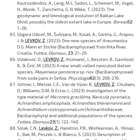
Koutsodendris, A., Leng, M.J., Sadori, L., Scheinert, M., Vogel,
H., Wonik, T., Zanchetta, G. & Wilke, T. (2023): The
geodynamic and limnological evolution of Balkan Lake
Ohrid, possibly the oldest extant lake in Europe.
Boreas
52
:
1–26.
Gligora Udovič, M., Šušnjara, M., Kulaš, A., Goreta, G., Arapov,
J. &
LEVKOV, Z
. (2023): One new species of
Aneumastus
D.G. Mann et Stickle (Bacillariophyceae) from Krka River,
Croatia.
Fottea, Olomouc
,
23
: 21–29.
Vidaković, D.,
LEVKOV, Z
., Krizmanić, J., Beszteri, B., Gavrilović
B., & Ćirić, M. (2023) A new small-celled naviculoid diatom
species,
Mayamaea pannonica
sp. nov. (Bacillariophyceae)
from soda pans in Serbia.
Phycologia
62
(3): 268-276.
Jüttner, I., Wetzel, C.E., Van de Vijver, B.,
LEVKOV, Z
., Chudaev,
D., Williams, D.M. & Ector, L. (2023): Investigation of the
type material of
Microneis gracillima
,
Navicula pyrenaica
,
Achnanthes amphicephala, Achnanthes thienemannii
and
Achnanthidium rostropyrenaicum
(Achnanthidiaceae,
Bacillariophyta) and additional populations of the species.
Fottea, Olomouc
23
(1): 122–140.
Solak, C.N.,
Levkov
,
Z.
, Hamilton, P.B., Wishkerman, A., Yilmaz,
E., Bak, M., Peszek, L. & Blanco, S. (2023): Description of