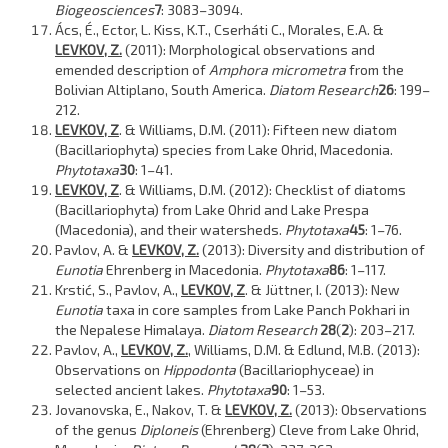
Biogeosciences
7
: 3083–3094.
Ács, É., Ector, L. Kiss, K.T., Cserháti C., Morales, E.A. &
LEVKOV, Z.
(2011): Morphological observations and
emended description of
Amphora micrometra
from the
Bolivian Altiplano, South America.
Diatom Research
26
: 199–
212.
LEVKOV, Z
. & Williams, D.M. (2011): Fifteen new diatom
(Bacillariophyta) species from Lake Ohrid, Macedonia.
Phytotaxa
30
: 1–41.
LEVKOV, Z
. & Williams, D.M. (2012): Checklist of diatoms
(Bacillariophyta) from Lake Ohrid and Lake Prespa
(Macedonia), and their watersheds.
Phytotaxa
45
: 1–76.
Pavlov, A. &
LEVKOV, Z.
(2013): Diversity and distribution of
Eunotia
Ehrenberg in Macedonia.
Phytotaxa
86
: 1–117.
Krstić, S., Pavlov, A.,
LEVKOV, Z
. & Jüttner, I. (2013): New
Eunotia
taxa in core samples from Lake Panch Pokhari in
the Nepalese Himalaya.
Diatom Research
28
(
2
): 203–217.
Pavlov, A.,
LEVKOV, Z.
, Williams, D.M. & Edlund, M.B. (2013):
Observations on
Hippodonta
(Bacillariophyceae) in
selected ancient lakes.
Phytotaxa
90
: 1–53.
Jovanovska, E., Nakov, T. &
LEVKOV, Z.
(2013): Observations
of the genus
Diploneis
(Ehrenberg) Cleve from Lake Ohrid,