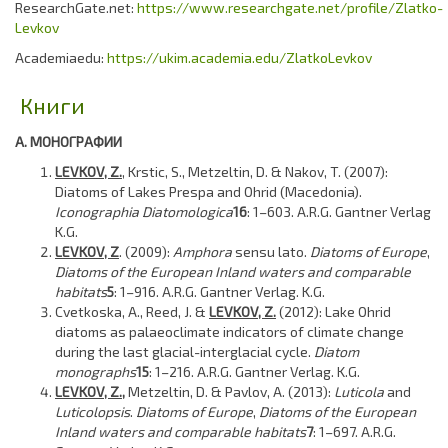
ResearchGate.net:
https://www.researchgate.net/profile/Zlatko-
Levkov
Academiaedu:
https://ukim.academia.edu/ZlatkoLevkov
Книги
A. МОНОГРАФИИ
LEVKOV, Z.
, Krstic, S., Metzeltin, D. & Nakov, T. (2007):
Diatoms of Lakes Prespa and Ohrid (Macedonia).
Iconographia Diatomologica
16
: 1–603. A.R.G. Gantner Verlag
K.G.
LEVKOV, Z
. (2009):
Amphora
sensu lato.
Diatoms of Europe
,
Diatoms of the European Inland waters and comparable
habitats
5
: 1–916. A.R.G. Gantner Verlag. K.G.
Cvetkoska, A., Reed, J. &
LEVKOV, Z.
(2012): Lake Ohrid
diatoms as palaeoclimate indicators of climate change
during the last glacial-interglacial cycle.
Diatom
monographs
15
: 1–216. A.R.G. Gantner Verlag. K.G.
LEVKOV, Z.,
Metzeltin, D. & Pavlov, A. (2013):
Luticola
and
Luticolopsis
.
Diatoms of Europe
,
Diatoms of the European
Inland waters and comparable habitats
7
: 1–697. A.R.G.