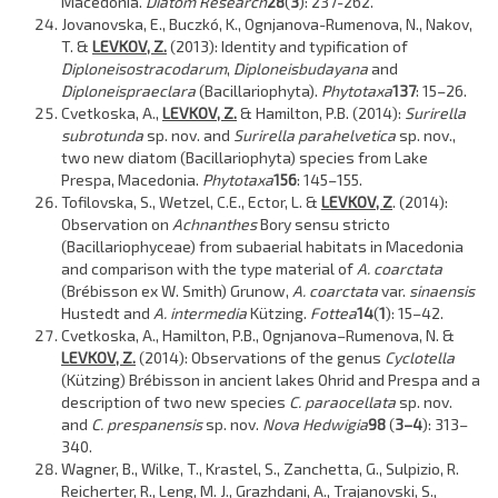
Macedonia.
Diatom Research
28
(
3
): 237-262.
Jovanovska, E., Buczkó, K., Ognjanova-Rumenova, N., Nakov,
T. &
LEVKOV, Z.
(2013): Identity and typification of
Diploneis
ostracodarum
,
Diploneis
budayana
and
Diploneis
praeclara
(Bacillariophyta).
Phytotaxa
137
: 15–26.
Cvetkoska, A.,
LEVKOV, Z.
& Hamilton, P.B. (2014):
Surirella
subrotunda
sp. nov. and
Surirella parahelvetica
sp. nov.,
two new diatom (Bacillariophyta) species from Lake
Prespa, Macedonia.
Phytotaxa
156
: 145–155.
Tofilovska, S., Wetzel, C.E., Ector, L. &
LEVKOV, Z
. (2014):
Observation on
Achnanthes
Bory sensu stricto
(Bacillariophyceae) from subaerial habitats in Macedonia
and comparison with the type material of
A. coarctata
(Brébisson ex W. Smith) Grunow,
A. coarctata
var.
sinaensis
Hustedt and
A. intermedia
Kützing.
Fottea
14
(
1
): 15–42.
Cvetkoska, A., Hamilton, P.B., Ognjanova–Rumenova, N. &
LEVKOV, Z.
(2014): Observations of the genus
Cyclotella
(Kützing) Brébisson in ancient lakes Ohrid and Prespa and a
description of two new species
C. paraocellata
sp. nov.
and
C. prespanensis
sp. nov.
Nova Hedwigia
98
(
3–4
): 313–
340.
Wagner, B., Wilke, T., Krastel, S., Zanchetta, G., Sulpizio, R.
Reicherter, R., Leng, M. J., Grazhdani, A., Trajanovski, S.,