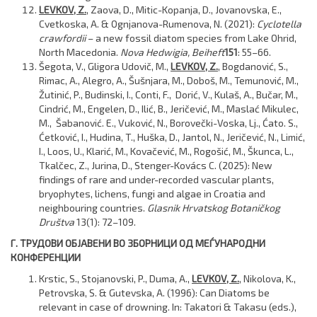
LEVKOV, Z.
, Zaova, D., Mitic-Kopanja, D., Jovanovska, E.,
Cvetkoska, A. & Ognjanova-Rumenova, N. (2021):
Cyclotella
crawfordii
– a new fossil diatom species from Lake Ohrid,
North Macedonia.
Nova Hedwigia, Beiheft
151
: 55–66.
Šegota, V., Gligora Udovič, M.,
LEVKOV, Z.
, Bogdanović, S.,
Rimac, A., Alegro, A., Šušnjara, M., Doboš, M., Temunović, M.,
Žutinić, P., Budinski, I., Conti, F., Dorić, V., Kulaš, A., Bučar, M.,
Cindrić, M., Engelen, D., Ilić, B., Jeričević, M., Maslać Mikulec,
M., Šabanović. E., Vuković, N., Borovečki-Voska, Lj., Ćato. S.,
Ćetković, I., Hudina, T., Huška, D., Jantol, N., Jeričević, N., Limić,
I., Loos, U., Klarić, M., Kovačević, M., Rogošić, M., Škunca, L.,
Tkalčec, Z., Jurina, D., Stenger-Kovács C. (2025): New
findings of rare and under-recorded vascular plants,
bryophytes, lichens, fungi and algae in Croatia and
neighbouring countries.
Glasnik Hrvatskog Botaničkog
Društva
13(1): 72–109.
Г. ТРУДОВИ ОБЈАВЕНИ ВО ЗБОРНИЦИ ОД МЕЃУНАРОДНИ
КОНФЕРЕНЦИИ
Krstic, S., Stojanovski, P., Duma, A.,
LEVKOV, Z.
, Nikolova, K.,
Petrovska, S. & Gutevska, A. (1996): Can Diatoms be
relevant in case of drowning. In: Takatori & Takasu (eds.),