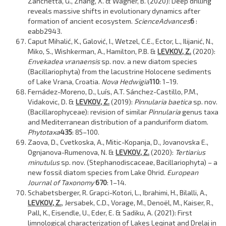
Zanchetta, G., Zhang, X. & Wagner, B. (2020): Deep drilling
reveals massive shifts in evolutionary dynamics after
formation of ancient ecosystem.
Science
Advances
6
:
eabb2943.
Caput Mihalić, K., Galović, I., Wetzel, C.E., Ector, L., Ilijanić, N.,
Miko, S., Wishkerman, A., Hamilton, P.B. &
LEVKOV, Z.
(2020):
Envekadea vranaensis
sp. nov. a new diatom species
(Bacillariophyta) from the lacustrine Holocene sediments
of Lake Vrana, Croatia.
Nova Hedwigia
110
: 1–19.
Fernádez-Moreno, D., Luís, A.T. Sánchez-Castillo, P.M.,
Vidakovic, D. &
LEVKOV, Z.
(2019):
Pinnularia baetica
sp. nov.
(Bacillarophyceae): revision of similar
Pinnularia
genus taxa
and Mediterranean distribution of a panduriform diatom.
Phytotaxa
435
: 85–100.
Zaova, D., Cvetkoska, A., Mitic-Kopanja, D., Jovanovska E.,
Ognjanova-Rumenova, N. &
LEVKOV, Z.
(2020):
Tertiarius
minutulus
sp. nov. (Stephanodiscaceae, Bacillariophyta) – a
new fossil diatom species from Lake Ohrid.
European
Journal of Taxonomy
670
: 1–14.
Schabetsberger, R. Grapci-Kotori, L., Ibrahimi, H., Bilalli, A.,
LEVKOV, Z.
, Jersabek, C.D., Vorage, M., Denoël, M., Kaiser, R.,
Pall, K., Eisendle, U., Eder, E. & Sadiku, A. (2021): First
limnological characterization of Lakes Leqinat and Drelaj in