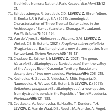
Bjeshkët e Nemuna National Park, Kosovo.
Eco.Mont.
13
: 12–
21.
Schabetsberger, R., Jersabek, C.D.,
LEVKOV, Z.
, Ehrenfellner,
B., Enoka, L.F. & Faiilagi, S.A. (2021): Limnological
Characterization of Three Tropical Crater Lakes in the
Archipelago of Samoa (Lanoto‘o, Olomaga, Mataulano).
Pacific Science
75
: 163-174.
Van de Vijver, B., Hürlimann, J., Williams, D.M.,
LEVKOV, Z.
,
Wetzel, C.E. & Ector L. (2021).
Fragilaria subrecapitellata
(Fragilariaceae, Bacillariophyta), a new diatom species from
Switzerland.
Diatom Research
36
: 119-131.
Chudaev, D., Jüttner, I. &
LEVKOV, Z.
(2021): The genus
Navicula
(Bacillariophyceae, Naviculaceae) from the valley
of the Adegoy River (Krasnodar Territory, Russia) and
description of two new species.
Phytotaxa
494
: 208–218.
Kochoska, H., Zaova, D., Videska, A., Mitic-Kopanja, D.,
Naumovska, H., Wetzel, C.E., Ector, L. &
LEVKOV, Z.
(2021):
Sellaphora pelagonica
(Bacillariophyceae), a new species
from dystrophic ponds in the Republic of North Macedonia.
Phytotaxa
496
: 121–133.
Cvetkoska, A., Jovanovska., E., Hauffe, T., Donders, T.H.,
LEVKOV, Z.
, Van de Waal, D.B., Reed, J.M., Francke, A., Vogel,