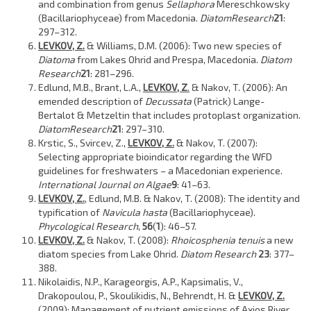
and combination from genus
Sellaphora
Mereschkowsky
(Bacillariophyceae) from Macedonia.
Diatom
Research
21
:
297–312.
LEVKOV, Z.
& Williams, D.M. (2006): Two new species of
Diatoma
from Lakes Ohrid and Prespa, Macedonia.
Diatom
Research
21
: 281–296.
Edlund, M.B., Brant, L.A.,
LEVKOV, Z
.
& Nakov, T. (2006): An
emended description of
Decussata
(Patrick) Lange-
Bertalot & Metzeltin that includes protoplast organization.
Diatom
Research
21
: 297–310.
Krstic, S., Svircev, Z.,
LEVKOV, Z.
& Nakov, T. (2007):
Selecting appropriate bioindicator regarding the WFD
guidelines for freshwaters – a Macedonian experience.
International Journal on Algae
9
: 41–63.
LEVKOV, Z.
, Edlund, M.B. & Nakov, T. (2008): The identity and
typification of
Navicula hasta
(Bacillariophyceae).
Phycological Research
,
56
(
1
): 46–57.
LEVKOV, Z.
& Nakov, T. (2008):
Rhoicosphenia tenuis
a new
diatom species from Lake Ohrid.
Diatom Research
23
: 377–
388.
Nikolaidis, N.P., Karageorgis, A.P., Kapsimalis, V.,
Drakopoulou, P., Skoulikidis, N., Behrendt, H. &
LEVKOV, Z.
(2009): Management of nutrient emissions of Axios River