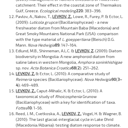
catchment: Their effect in the coastal zone of Thermaikos
Gulf, Greece.
Ecological modeling
220
: 383–396.
Pavlov, A., Nakov, T.,
LEVKOV, Z.
, Lowe, R., Furey, P. & Ector, L.
(2009):
Luticola grupcei
(Bacillariophyceae) - a new
freshwater diatom from Mountain Baba (Macedonia) and
Great Smoky Mountains National Park (USA): comparison
with the type material of
L. goeppertiana
(Bleisch) D.G.
Mann.
Nova Hedwigia
89
: 147–164.
Edlund, M.B., Shinneman, A.L.C. &
LEVKOV, Z
.
(2009): Diatom
biodiversity in Mongolia: A new amphoroid diatom from
saline lakes in western Mongolia,
Amphora soninkhishigae
sp. nov.
Acta Botanica Croatica
68
(
2
): 251–262.
LEVKOV, Z.
& Ector, L. (2010): A comparative study of
Reimeria
species (Bacillariophyceae).
Nova Hedwigia
90
(
3–
4
): 469–489.
LEVKOV, Z.
,
Caput-Mihalic, K. & Ector, L. (2010): A
taxonomical study of
Rhoicosphenia
Grunow
(Bacillariophyceae) with a key for identification of taxa.
Fottea
10
: 1–56.
Reed, J. M., Cvetkoska, A.,
LEVKOV, Z.
, Vogel, H. & Wagner, B.
(2010): The last glacial-interglacial cycle in Lake Ohrid
(Macedonia/Albania): testing diatom response to climate.