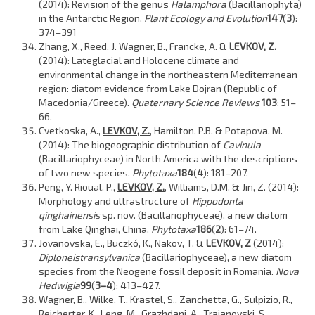
(2014): Revision of the genus
Halamphora
(Bacillariophyta)
in the Antarctic Region.
Plant Ecology and Evolution
147
(
3
):
374–391
Zhang, X., Reed, J. Wagner, B., Francke, A. &
LEVKOV, Z.
(2014): Lateglacial and Holocene climate and
environmental change in the northeastern Mediterranean
region: diatom evidence from Lake Dojran (Republic of
Macedonia/Greece).
Quaternary Science Reviews
103
: 51–
66.
Cvetkoska, A.,
LEVKOV, Z.
, Hamilton, P.B. & Potapova, M.
(2014): The biogeographic distribution of
Cavinula
(Bacillariophyceae) in North America with the descriptions
of two new species.
Phytotaxa
184
(
4
): 181–207.
Peng, Y. Rioual, P.,
LEVKOV, Z.
, Williams, D.M. & Jin, Z. (2014):
Morphology and ultrastructure of
Hippodonta
qinghainensis
sp. nov. (Bacillariophyceae), a new diatom
from Lake Qinghai, China.
Phytotaxa
186
(
2
): 61–74.
Jovanovska, E., Buczkó, K., Nakov, T. &
LEVKOV, Z
(2014):
Diploneis
transylvanica
(Bacillariophyceae), a new diatom
species from the Neogene fossil deposit in Romania.
Nova
Hedwigia
99
(
3–4
): 413–427.
Wagner, B., Wilke, T., Krastel, S., Zanchetta, G., Sulpizio, R.,
Reicherter, K., Leng, M., Grazhdani, A., Trajanovski, S.,