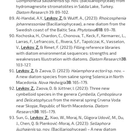
Gomphonella saldanensis
sp. nov. (Bacillariophyceae) from
hydromagnesite stromatolites in Salda Lake, Turkey.
Diatom Research
39: 89-102.
Al-Handal, A.Y.,
Levkov
,
Z.
& Wulff, A., (2023):
Rhoicosphenia
johannessoniae
(Bacillariophyceae), a new diatom from the
Swedish coast of the Baltic Sea.
Phytotaxa
618
: 69–78.
Kochoska, H., Chardon, C., Chonova, T., Keck, F., Kermarrec, L.,
Larras, F., Lefrancois, E., Rivera, S.F., Tapolczai, K., Vasselon,
V.,
Levkov
,
Z.
& Rimet, F. (2023): Filling reference libraries
with diatom environmental sequences: strengths and
weaknesses Illustration with diatoms.
Diatom Research
38
:
103-127.
Levkov
,
Z.
& Zaova, D. (2023):
Halamphora ectorii
sp. nov. –
A new diatom species from saline spring Solenica in North
Macedonia.
Nova Hedwigia
38
: 165–179.
Levkov
,
Z.
, Zaova, D. & Jüttner, I. (2023): Three new
cymbelloid species in the genera
Cymbella
,
Cymbopleura
and
Delicatophycus
from the mineral spring Crvena Voda
near Skopje, Republic of North Macedonia.
Diatom
Research
38
: 165–179.
Sun, G.,
Levkov
,
Z.
, Xiao, W., Moraj, N., Gligora Udovič, M., Du,
J., Chen, Q. & Plenković-Moraj, A. (2023):
Sellaphora
jiuzhaienis
sp. nov. (Bacillariophyceae) – A new diatom