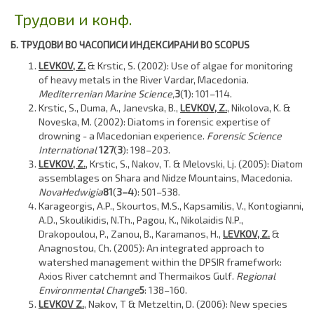
Трудови и конф.
Б. ТРУДОВИ ВО ЧАСОПИСИ ИНДЕКСИРАНИ ВО SCOPUS
LEVKOV, Z.
& Krstic, S. (2002): Use of algae for monitoring
of heavy metals in the River Vardar, Macedonia.
Mediterrenian Marine Science,
3
(
1
): 101–114.
Krstic, S., Duma, A., Janevska, B.,
LEVKOV, Z.
, Nikolova, K. &
Noveska, M. (2002): Diatoms in forensic expertise of
drowning - a Macedonian experience.
Forensic Science
International
127
(
3
): 198–203.
LEVKOV, Z.
, Krstic, S., Nakov, T. & Melovski, Lj. (2005): Diatom
assemblages on Shara and Nidze Mountains, Macedonia.
Nova
Hedwigia
81
(
3–4
): 501–538.
Karageorgis, A.P., Skourtos, M.S., Kapsamilis, V., Kontogianni,
A.D., Skoulikidis, N.Th., Pagou, K., Nikolaidis N.P.,
Drakopoulou, P., Zanou, B., Karamanos, H.,
LEVKOV, Z.
&
Anagnostou, Ch. (2005): An integrated approach to
watershed management within the DPSIR framefwork:
Axios River catchemnt and Thermaikos Gulf.
Regional
Environmental Change
5
: 138–160.
LEVKOV Z.
, Nakov, T & Metzeltin, D. (2006): New species