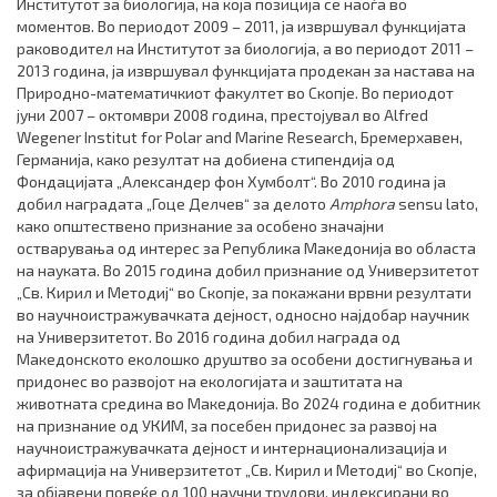
Институтот за биологија, на која позиција се наоѓа во
моментов. Во периодот 2009 – 2011, ја извршувал функцијата
раководител на Институтот за биологија, а во периодот 2011 –
2013 година, ја извршувал функцијата продекан за настава на
Природно-математичкиот факултет во Скопје. Во периодот
јуни 2007 – октомври 2008 година, престојувал во Alfred
Wegener Institut for Polar and Marine Research, Бремерхавен,
Германија, како резултат на добиена стипендија од
Фондацијата „Александер фон Хумболт“. Во 2010 година ја
добил наградата „Гоце Делчев“ за делото
Amphora
sensu lato,
како општествено признание за особено значајни
остварувања од интерес за Република Македонија во областа
на науката. Во 2015 година добил признание од Универзитетот
„Св. Кирил и Методиј“ во Скопје, за покажани врвни резултати
во научноистражувачката дејност, односно најдобар научник
на Универзитетот. Во 2016 година добил награда од
Македонското еколошко друштво за особени достигнувања и
придонес во развојот на екологијата и заштитата на
животната средина во Македонија. Во 2024 година е добитник
на признание од УКИМ, за посебен придонес за развој на
научноистражувачката дејност и интернационализација и
афирмација на Универзитетот „Св. Кирил и Методиј“ во Скопје,
за објавени повеќе од 100 научни трудови, индексирани во