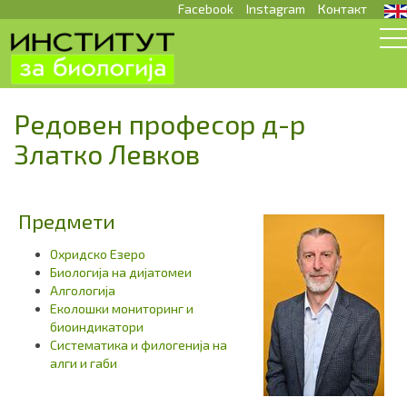
Facebook
Instagram
Контакт
Редовен професор д-р
Златко Левков
Предмети
Охридско Езеро
Биологија на дијатомеи
Алгологија
Еколошки мониторинг и
биоиндикатори
Систематика и филогенија на
алги и габи