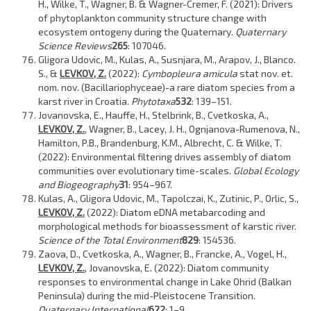
H., Wilke, T., Wagner, B. & Wagner-Cremer, F. (2021): Drivers
of phytoplankton community structure change with
ecosystem ontogeny during the Quaternary.
Quaternary
Science Reviews
265
: 107046.
Gligora Udovic, M., Kulas, A., Susnjara, M., Arapov, J., Blanco.
S., &
LEVKOV, Z.
(2022):
Cymbopleura amicula
stat nov. et.
nom. nov. (Bacillariophyceae)-a rare diatom species from a
karst river in Croatia.
Phytotaxa
532
: 139–151.
Jovanovska, E., Hauffe, H., Stelbrink, B., Cvetkoska, A.,
LEVKOV, Z.
, Wagner, B., Lacey, J. H., Ognjanova-Rumenova, N.,
Hamilton, P.B., Brandenburg, K.M., Albrecht, C. & Wilke, T.
(2022): Environmental filtering drives assembly of diatom
communities over evolutionary time-scales.
Global Ecology
and Biogeography
31
: 954–967.
Kulas, A., Gligora Udovic, M., Tapolczai, K., Zutinic, P., Orlic, S.,
LEVKOV, Z.
(2022): Diatom eDNA metabarcoding and
morphological methods for bioassessment of karstic river.
Science of the Total Environment
829
: 154536.
Zaova, D., Cvetkoska, A., Wagner, B., Francke, A., Vogel, H.,
LEVKOV, Z.
, Jovanovska, E. (2022): Diatom community
responses to environmental change in Lake Ohrid (Balkan
Peninsula) during the mid-Pleistocene Transition.
Quaternary International
622
: 1–9.