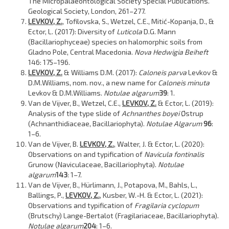
The Micropalaeontological Society Special Publications.
Geological Society, London, 261–277.
LEVKOV, Z.
, Tofilovska, S., Wetzel, C.E., Mitić-Kopanja, D., &
Ector, L. (2017): Diversity of
Luticola
D.G. Mann
(Bacillariophyceae) species on halomorphic soils from
Gladno Pole, Central Macedonia.
Nova Hedwigia Beiheft
146: 175–196.
LEVKOV, Z.
& Williams
D.M. (2017):
Caloneis parva
Levkov &
D.M.Williams, nom. nov., a new name for
Caloneis minuta
Levkov & D.M.Williams.
Notulae algarum
39
: 1.
Van de Vijver, B., Wetzel, C.E.,
LEVKOV, Z.
& Ector, L. (2019):
Analysis of the type slide of
Achnanthes boyei
Østrup
(Achnanthidiaceae, Bacillariophyta).
Notulae Algarum
96
:
1–6.
Van de Vijver, B.
LEVKOV, Z.
, Walter, J. & Ector, L. (2020):
Observations on and typification of
Navicula fontinalis
Grunow (Naviculaceae, Bacillariophyta).
Notulae
algarum
143
: 1–7.
Van de Vijver, B., Hürlimann, J., Potapova, M., Bahls, L.,
Ballings, P.,
LEVKOV, Z.
, Kusber, W.-H. & Ector, L. (2021):
Observations and typification of
Fragilaria cyclopum
(Brutschy) Lange-Bertalot (Fragilariaceae, Bacillariophyta).
Notulae algarum
204
: 1–6.