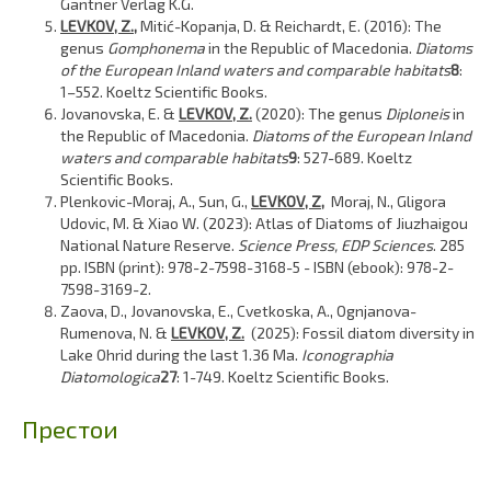
Gantner Verlag K.G.
LEVKOV, Z.,
Mitić-Kopanja, D. & Reichardt, E. (2016): The
genus
Gomphonema
in the Republic of Macedonia.
Diatoms
of the European Inland waters and comparable habitats
8
:
1–552. Koeltz Scientific Books.
Jovanovska, E. &
LEVKOV, Z.
(2020): The genus
Diploneis
in
the Republic of Macedonia.
Diatoms of the European Inland
waters and comparable habitats
9
: 527-689. Koeltz
Scientific Books.
Plenkovic-Moraj, A., Sun, G.,
LEVKOV, Z,
Moraj, N., Gligora
Udovic, M. & Xiao W. (2023): Atlas of Diatoms of Jiuzhaigou
National Nature Reserve.
Science Press, EDP Sciences
. 285
pp. ISBN (print): 978-2-7598-3168-5 - ISBN (ebook): 978-2-
7598-3169-2.
Zaova, D., Jovanovska, E., Cvetkoska, A., Ognjanova-
Rumenova, N. &
LEVKOV, Z.
(2025): Fossil diatom diversity in
Lake Ohrid during the last 1.36 Ma.
Iconographia
Diatomologica
27
: 1-749. Koeltz Scientific Books.
Престои