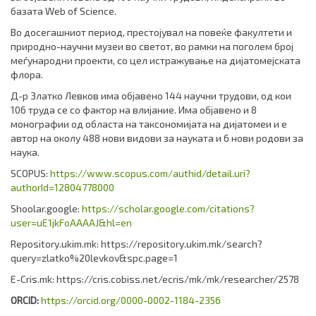
базата Web of Science.
Во досегашниот период, престојувал на повеќе факултети и
природно-научни музеи во светот, во рамки на поголем број
меѓународни проекти, со цел истражување на дијатомејската
флора.
Д-р Златко Левков има објавено 144 научни трудови, од кои
106 труда се со фактор на влијание. Има објавено и 8
монографии од областа на таксономијата на дијатомеи и е
автор на околу 488 нови видови за науката и 6 нови родови за
наука.
SCOPUS:
https://www.scopus.com/authid/detail.uri?
authorId=12804778000
Shoolar.google:
https://scholar.google.com/citations?
user=uE1jkFoAAAAJ&hl=en
Repository.ukim.mk: https://repository.ukim.mk/search?
query=zlatko%20levkov&spc.page=1
E-Cris.mk: https://cris.cobiss.net/ecris/mk/mk/researcher/2578
ORCID:
https://orcid.org/0000-0002-1184-2356