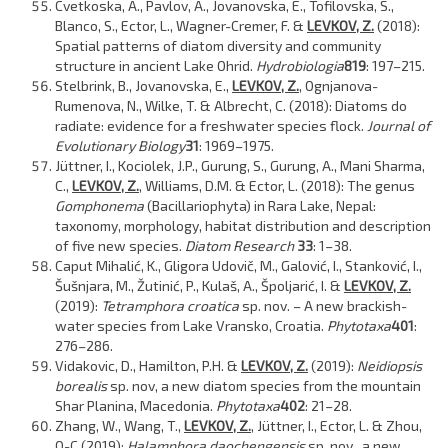
Cvetkoska, A., Pavlov, A., Jovanovska, E., Tofilovska, S.,
Blanco, S., Ector, L., Wagner-Cremer, F. &
LEVKOV, Z.
(2018):
Spatial patterns of diatom diversity and community
structure in ancient Lake Ohrid.
Hydrobiologia
819
: 197–215.
Stelbrink, B., Jovanovska, E.,
LEVKOV, Z.
, Ognjanova-
Rumenova, N., Wilke, T. & Albrecht, C. (2018): Diatoms do
radiate: evidence for a freshwater species flock.
Journal of
Evolutionary Biology
31
:
1969–1975.
Jüttner, I., Kociolek, J.P., Gurung, S., Gurung, A., Mani Sharma,
C.,
LEVKOV, Z.
, Williams, D.M. & Ector, L. (2018): The genus
Gomphonema
(Bacillariophyta) in Rara Lake, Nepal:
taxonomy, morphology, habitat distribution and description
of five new species.
Diatom Research
33
: 1–38.
Caput Mihalić, K., Gligora Udovič, M., Galović, I., Stanković, I.,
Šušnjara, M., Žutinić, P., Kulaš, A., Špoljarić, I. &
LEVKOV, Z.
(2019):
Tetramphora croatica
sp. nov. – A new brackish-
water species from Lake Vransko, Croatia.
Phytotaxa
401
:
276–286.
Vidakovic, D., Hamilton, P.H. &
LEVKOV, Z.
(2019):
Neidiopsis
borealis
sp. nov, a new diatom species from the mountain
Shar Planina, Macedonia.
Phytotaxa
402
: 21–28.
Zhang, W., Wang, T.,
LEVKOV, Z.
, Jüttner, I., Ector, L. & Zhou,
Q-C (2019):
Halamphora daochengensis
sp. nov., a new