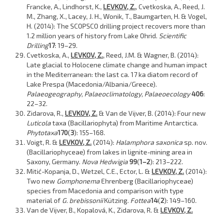
Francke, A., Lindhorst, K.,
LEVKOV, Z.
, Cvetkoska, A., Reed, J.
M., Zhang, X., Lacey, J. H., Wonik, T., Baumgarten, H. & Vogel,
H. (2014): The SCOPSCO drilling project recovers more than
1.2 million years of history from Lake Ohrid.
Scientific
Drilling
17
: 19–29.
Cvetkoska, A.,
LEVKOV, Z.
, Reed, J.M. & Wagner, B. (2014):
Late glacial to Holocene climate change and human impact
in the Mediterranean: the last ca. 17 ka diatom record of
Lake Prespa (Macedonia/Albania/Greece).
Palaeogeography, Palaeoclimatology, Palaeoecology
406
:
22–32.
Zidarova, R.,
LEVKOV, Z.
& Van de Vijver, B. (2014): Four new
Luticola
taxa (Bacillariophyta) from Maritime Antarctica.
Phytotaxa
170
(
3
): 155–168.
Voigt, R. &
LEVKOV, Z.
(2014):
Halamphora saxonica
sp. nov.
(Bacillariophyceae) from lakes in lignite-mining area in
Saxony, Germany.
Nova Hedwigia
99
(
1–2
): 213–222.
Mitić-Kopanja, D., Wetzel, C.E., Ector, L. &
LEVKOV, Z.
(2014):
Two new
Gomphonema
Ehrenberg (Bacillariophyceae)
species from Macedonia and comparison with type
material of
G. brebissonii
Kützing.
Fottea
14
(
2
): 149–160.
Van de Vijver, B., Kopalová, K., Zidarova, R. &
LEVKOV, Z.