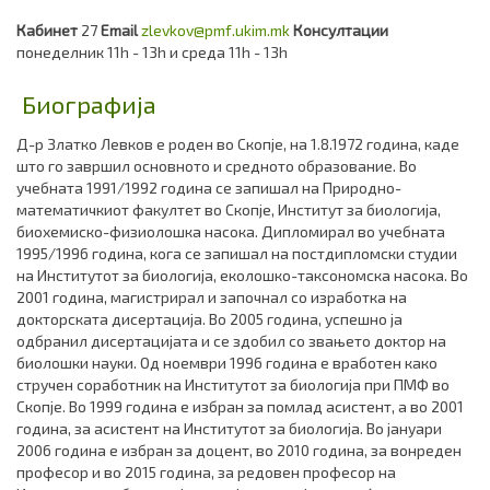
Кабинет
27
Email
zlevkov@pmf.ukim.mk
Консултации
понеделник 11h - 13h и среда 11h - 13h
Биографија
Д-р Златко Левков е роден во Скопје, на 1.8.1972 година, каде
што го завршил основното и средното образование. Во
учебната 1991/1992 година се запишал на Природно-
математичкиот факултет во Скопје, Институт за биологија,
биохемиско-физиолошка насока. Дипломирал во учебната
1995/1996 година, кога се запишал на постдипломски студии
на Институтот за биолoгија, еколошко-таксономска насока. Во
2001 година, магистрирал и започнал со изработка на
докторската дисертација. Во 2005 година, успешно ја
одбранил дисертацијата и се здобил со звањето доктор на
биолошки науки. Од ноември 1996 година е вработен како
стручен соработник на Институтот за биологија при ПМФ во
Скопје. Во 1999 година е избран за помлад асистент, a во 2001
година, за асистент на Институтот за биологија. Во јануари
2006 година е избран за доцент, во 2010 година, за вонреден
професор и во 2015 година, за редовен професор на