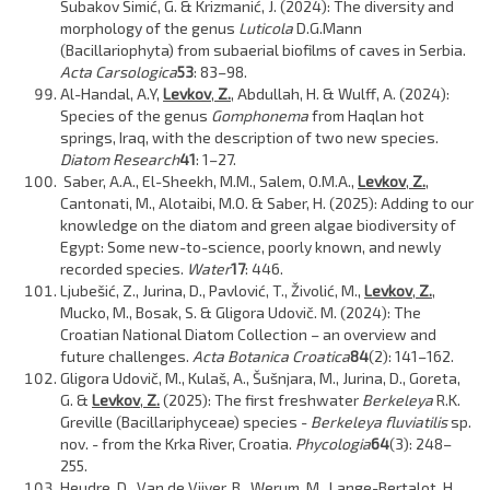
Subakov Simić, G. & Krizmanić, J. (2024): The diversity and
morphology of the genus
Luticola
D.G.Mann
(Bacillariophyta) from subaerial biofilms of caves in Serbia.
Acta Carsologica
53
: 83–98.
Al-Handal, A.Y,
Levkov
,
Z.
, Abdullah, H. & Wulff, A. (2024):
Species of the genus
Gomphonema
from Haqlan hot
springs, Iraq, with the description of two new species.
Diatom Research
41
: 1–27.
Saber, A.A., El-Sheekh, M.M., Salem, O.M.A.,
Levkov
,
Z.
,
Cantonati, M., Alotaibi, M.O. & Saber, H. (2025): Adding to our
knowledge on the diatom and green algae biodiversity of
Egypt: Some new-to-science, poorly known, and newly
recorded species.
Water
17
: 446.
Ljubešić, Z., Jurina, D., Pavlović, T., Živolić, M.,
Levkov
,
Z.
,
Mucko, M., Bosak, S. & Gligora Udovič. M. (2024): The
Croatian National Diatom Collection – an overview and
future challenges.
Acta Botanica Croatica
84
(2): 141–162.
Gligora Udovič, M., Kulaš, A., Šušnjara, M., Jurina, D., Goreta,
G. &
Levkov
,
Z.
(2025): The first freshwater
Berkeleya
R.K.
Greville (Bacillariphyceae) species -
Berkeleya fluviatilis
sp.
nov. - from the Krka River, Croatia.
Phycologia
64
(3): 248–
255.
Heudre, D., Van de Vijver, B., Werum, M., Lange-Bertalot, H.,