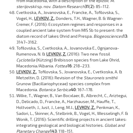
from Macedonia, with a description of the epizoic
M.
sterijovskii
sp. nov.
Diatom Research
31
(
2
): 85–112.
Cvetkoska, A., Jovanovska, E., Francke, A., Tofilovska, S.,
Vogel, H.,
LEVKOV, Z.
, Donders, T.H., Wagner, B. & Wagner-
Cremer, F. (2016): Ecosystem regimes and responses in a
coupled ancient lake system from MIS 5b to present: the
diatom record of lakes Ohrid and Prespa.
Biogeosciences
13
:
3147–3162.
Tofilovska, S., Cvetkoska, A., Jovanovska E., Ognjanova-
Rumenova, N. &
LEVKOV, Z.
(2016): Two new fossil
Cyclotella
(Kützing) Brébisson species from Lake Ohrid,
Macedonia/Albania.
Fottea
16
: 218–233.
LEVKOV, Z.
, Tofilovska, S., Jovanovska, E., Cvetkoska, A. &
Metzeltin, D. (2016): Revision of the
Stauroneis smithii
Grunow (Bacillariophyceae) species complex from
Macedonia.
Botanica Serbica
40
: 167–178.
Wilke, T., Wagner, B., Van Bocxlaer, B., Albrecht, C., Ariztegui,
D., Delicado, D., Francke, A., Harzhauser, M., Hauffe, T.,
Holtvoeth, J., Just, J., Leng, M.J.,
LEVKOV, Z.
, Penkman, K.,
Sadori, L., Skinner, A., Stelbrink, B., Vogel, H., Wesselingh, F. &
Wonik, T. (2016): Scientific drilling projects in ancient lakes:
integrating geological and biological histories.
Global and
Planetary Change
143
: 118–151.