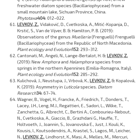
freshwater diatom species (Bacillariophyceae) from a
small mountain lake, Sichuan Province, China.
Phytotaxa
404
: 012–022.
LEVKOV, Z.
, Vidaković, D., Cvetkoska, A., Mitić-Kopanja, D.,
Krstić, S., Van de Vijver, B. & Hamilton, P. B. (2019):
Observations of the genus
Muelleria
(Frenguelli) Frenguelli
(Bacillariophyceae) from the Republic of North Macedonia.
Plant ecology and Evolution
152
: 293–312.
Cantonati, M., Angeli, N., Lange-Bertalot, H. &
LEVKOV, Z.
(2019): New
Amphora
and
Halamphora
species from
springs in the northern Apennines (Emilia-Romagna, Italy).
Plant ecology and Evolution
152
: 285–292.
Kulichová, J., Neustupa, J., Vrbová, K.,
LEVKOV, Z.
& Kopalová,
K. (2019): Asymmetry in
Luticola
species.
Diatom
Research
34
: 67–74.
Wagner, B., Vogel, H., Francke, A., Friedrich, T., Donders, T.,
Lacey, J.H., Leng, M.J., Regattieri, E., Sadori, L., Wilke, T.,
Zanchetta, G., Albrecht, C., Bertini A., Combourieu-Nebout,
N., Cvetkoska, A., Giaccio, B., Grazhdani G., Hauffe, T.,
Holtvoeth, J., Joannin, S., Jovanovska E., Just, J. Kouli, K.,
Kousis, I., Koutsodendris, A., Krastel, S., Lagos, M., Leicher,
N.,
LEVKOV, Z.
, Lindhorst, K., Masi, A., Melles, M.,. Mercuri,