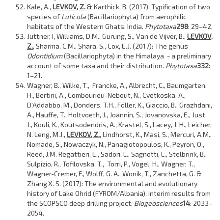
Kale, A.,
LEVKOV, Z.
& Karthick, B. (2017): Typification of two
species of
Luticola
(Bacillariophyta) from aerophilic
habitats of the Western Ghats, India.
Phytotaxa
298
: 29–42.
Jüttner, I, Williams, D.M., Gurung, S., Van de Vijver, B.,
LEVKOV,
Z.
, Sharma, C.M., Shara, S., Cox, E.J. (2017): The genus
Odontidium
(Bacillariophyta) in the Himalaya - a preliminary
account of some taxa and their distribution.
Phytotaxa
332
:
1–21.
Wagner, B., Wilke, T., Francke, A., Albrecht, C., Baumgarten,
H., Bertini, A., Combourieu-Nebout, N., Cvetkoska, A.,
D'Addabbo, M., Donders, T.H., Föller, K., Giaccio, B., Grazhdani,
A., Hauffe, T., Holtvoeth, J., Joannin, S., Jovanovska, E., Just,
J., Kouli, K., Koutsodendris, A., Krastel, S., Lacey, J. H., Leicher,
N. Leng, M.J.,
LEVKOV, Z.
, Lindhorst, K., Masi, S., Mercuri, A.M.,
Nomade, S., Nowaczyk, N., Panagiotopoulos, K., Peyron, O.,
Reed, J.M. Regattieri, E., Sadori, L., Sagnotti, L., Stelbrink, B.,
Sulpizio, R., Tofilovska, T., Torri, P., Vogel, H., Wagner, T.,
Wagner-Cremer, F., Wolff, G. A., Wonik, T., Zanchetta, G. &
Zhang
X. S. (2017): The environmental and evolutionary
history of Lake Ohrid (FYROM/Albania): interim results from
the SCOPSCO deep drilling project.
Biogeosciences
14
: 2033–
2054.