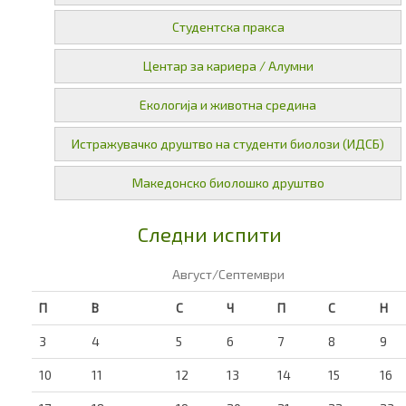
Студентска пракса
Центар за кариера / Алумни
Екологија и животна средина
Истражувачко друштво на студенти биолози (ИДСБ)
Македонско биолошко друштво
Следни испити
Август/Септември
П
В
С
Ч
П
С
Н
3
4
5
6
7
8
9
10
11
12
13
14
15
16