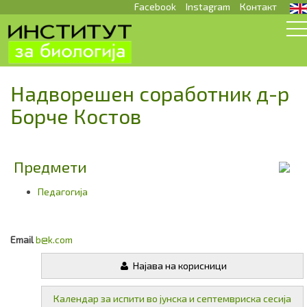
Facebook
Instagram
Контакт
Надворешен соработник д-р
Борче Костов
Предмети
Педагогија
Email
b@k.com
Најава на корисници
Календар за испити во јунска и септемвриска сесија