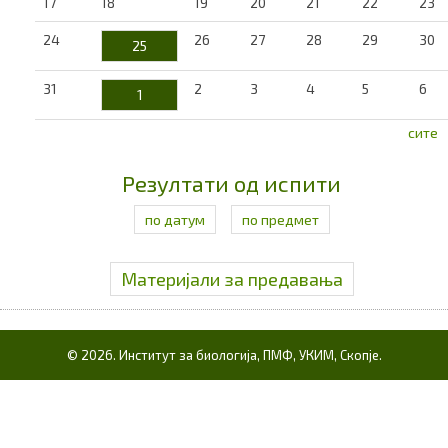
17
18
19
20
21
22
23
24
26
27
28
29
30
25
31
2
3
4
5
6
1
сите
Резултати од испити
по датум
по предмет
Материјали за предавања
© 2026. Институт за биологија, ПМФ, УКИМ, Скопје.