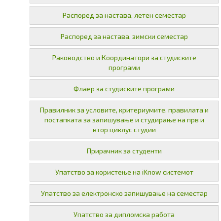
Распоред за настава, летен семестар
Распоред за настава, зимски семестар
Раководство и Координатори за студиските
програми
Флаер за студиските програми
Правилник за условите, критериумите, правилата и
постапката за запишување и студирање на прв и
втор циклус студии
Прирачник за студенти
Упатство за користење на iKnow системот
Упатство за електронско запишување на семестар
Упатство за дипломска работа