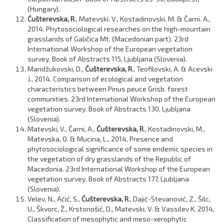
(Hungary).
Ćušterevska, R
., Matevski. V., Kostadinovski. M. & Čarni. A.,
2014. Phytosociological researches on the high-mountain
grasslands of Galičica Mt. (Macedonian part). 23rd
International Workshop of the European vegetation
survey. Book of Abstracts 115, Ljubljana (Slovenia).
Mandžukovski, D.,
Ćušterevska, R
., Teofilovski, A. & Acevski
J., 2014. Comparison of ecological and vegetation
characteristics between Pinus peuce Grisb. forest
communities. 23rd International Workshop of the European
vegetation survey. Book of Abstracts 130, Ljubljana
(Slovenia).
Matevski, V., Čarni, A.,
Ćušterevska, R
., Kostadinovski, M.,
Matevska, O. & Mucina, L., 2014, Presence and
phytosociological significance of some endemic species in
the vegetation of dry grasslands of the Republic of
Macedonia. 23rd International Workshop of the European
vegetation survey. Book of Abstracts 177, Ljubljana
(Slovenia).
Velev, N., Aćić, S.,
Ćušterevska, R
., Dajić-Stevanović, Z., Šilc,
U., Škvorc, Ž., Krstonošić, D., Matevski, V. & Vassilev K. 2014,
Classification of mesophytic and meso-xerophytic