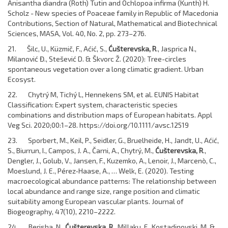
Anisantha diandra (Roth) Tutin and Ochlopoa infirma (Kunth) H.
Scholz - New species of Poaceae family in Republic of Macedonia
Contributions, Section of Natural, Mathematical and Biotechnical
Sciences, MASA, Vol. 40, No. 2, pp. 273–276.
21. Šilc, U., Küzmič, F., Aćić, S.,
Ćušterevska, R
., Jasprica N.,
Milanović Đ., Stešević D. & Škvorc Ž. (2020): Tree-circles
spontaneous vegetation over a long climatic gradient. Urban
Ecosyst.
22. Chytrý M, Tichý L, Hennekens SM, et al. EUNIS Habitat
Classification: Expert system, characteristic species
combinations and distribution maps of European habitats. Appl
Veg Sci. 2020;00:1–28. https://doi.org/10.1111/avsc.12519
23. Sporbert, M., Keil, P., Seidler, G., Bruelheide, H., Jandt, U., Aćić,
S., Biurrun, I., Campos, J. A., Čarni, A., Chytrý, M.,
Ćušterevska, R
.,
Dengler, J., Golub, V., Jansen, F., Kuzemko, A., Lenoir, J., Marcenò, C.,
Moeslund, J. E., Pérez‐Haase, A., … Welk, E. (2020). Testing
macroecological abundance patterns: The relationship between
local abundance and range size, range position and climatic
suitability among European vascular plants. Journal of
Biogeography, 47(10), 2210–2222.
24. Berisha, N.,
Ćušterevska, R
., Millaku, F., Kostadinovski, M. &