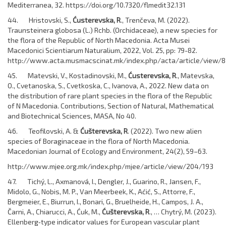
Mediterranea, 32. https://doi.org/10.7320/flmedit32.131
44. Hristovski, S.,
Ćusterevska, R
., Trenčeva, M. (2022).
Traunsteinera globosa (L.) Rchb. (Orchidaceae), a new species for
the flora of the Republic of North Macedonia. Acta Musei
Macedonici Scientiarum Naturalium, 2022, Vol. 25, pp: 79-82.
http://www.acta.musmacscinat.mk/index.php/acta/article/view/8
45. Matevski, V., Kostadinovski, M.,
Ćusterevska, R
., Matevska,
O., Cvetanoska, S., Cvetkoska, C., Ivanova, A., 2022. New data on
the distribution of rare plant species in the flora of the Republic
of N Macedonia. Contributions, Section of Natural, Mathematical
and Biotechnical Sciences, MASA, No 40.
46. Teofilovski, A. &
Ćušterevska, R
. (2022). Two new alien
species of Boraginaceae in the flora of North Macedonia.
Macedonian Journal of Ecology and Environment, 24(2), 59–63.
http://www.mjee.org.mk/index.php/mjee/article/view/204/193
47. Tichý, L., Axmanová, I., Dengler, J., Guarino, R., Jansen, F.,
Midolo, G., Nobis, M. P., Van Meerbeek, K., Aćić, S., Attorre, F.,
Bergmeier, E., Biurrun, I., Bonari, G., Bruelheide, H., Campos, J. A.,
Čarni, A., Chiarucci, A., Ćuk, M.,
Ćušterevska, R
., … Chytrý, M. (2023).
Ellenberg‐type indicator values for European vascular plant