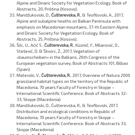
Alpine and Dinaric Society for Vegetation Ecology. Book of
Abstracts, 20, Priština (Kosovo).
Mandžukovski, D.,
Ćušterevska, R
., & Teofilovski, A., 2017,
Alpine and subalpine heaths on Balkan Peninsula with
emphasis on Macedonian mountains, 37-th Eastern Alpine
and Dinaric Society for Vegetation Ecology. Book of
Abstracts, 25, Priština (Kosovo).
Šilc, U., Aćić S ,
Ćušterevska, R
., Küzmič, F., Milanović, D.,
Stešević, D. & Škvorc, Ž., 2017, Vegetation of
»baumscheiben« in the Balkans, 26th Congress of the
European vegetation survey. Book of Abstracts 101, Bilbao
(Spain).
Matevski, V.,
Ćušterevska, R
., 2017, Overview of Natura 2000
grassland habitat types on the territory of the Republic of
Macedonia, 70 years Faculty of Forestry in Skopje –
International Scientific Conference. Book of Abstracts 32-
33, Skopje (Macedonia)
Mandžukovski, D., Ćušterevska, R., & Teofilovski, 2017,
Distribution and ecological conditions in Republic of
Macedonia, 70 years Faculty of Forestry in Skopje –
International Scientific Conference. Book of Abstracts 33,
Skopje (Macedonia)