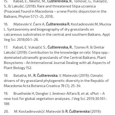
15. Kabaš, E., Niketić, M.,
Ćušterevska, R
., Tomović, G., Vukojičić,
S., & Lakušić, (2018): Rare and threatened Stipa ucrainica
(Poaceae) found in Macedonia – a new Pontic disjunction in the
Balkans, Phyton 57 (1–2), 2018..
16. Matevski V, Čarni A,
Ćušterevska R
, Kostadinovski M, Mucina
L. Syntaxonomy and biogeography of dry grasslands on
calcareous substrates in the central and southern Balkans. Appl
Veg Sci. 2018;00:1–26.
17. Kabaš, E. Vukojičić S.,
Ćušterevska, R
., Tzonev R. & Dmitar
Lakušić (2018): Contribution to the knowledge on relic Stipa spp.-
dominated ultramafic grasslands of the Central Balkans, Plant
Biosystems - An International Journal Dealing with all Aspects of
Plant Biology 152.
18. Batalha, M.,
R. Ćušterevska
, V. Matevski (2019): Climatic
drivers of dry grassland phylogenetic diversity in the Republic of
Macedonia Acta Botanica Croatica 78 (1), 25-34
19. Bruelheide H, Dengler J, Jiménez-Alfaro B, et al. sPlot – A
new tool for global vegetation analyses. J Veg Sci. 2019;30:161–
186
20. M. Kostadinovski,V. Matevski &
R. Ćušterevska
(2019):