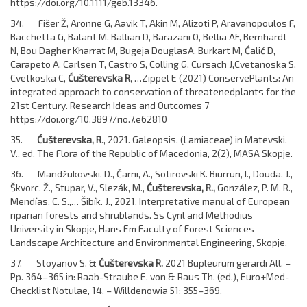
https://doi.org/10.1111/geb.13346.
34. Fišer Ž, Aronne G, Aavik T, Akin M, Alizoti P, Aravanopoulos F,
Bacchetta G, Balant M, Ballian D, Barazani O, Bellia AF, Bernhardt
N, Bou Dagher Kharrat M, Bugeja DouglasA, Burkart M, Ćalić D,
Carapeto A, Carlsen T, Castro S, Colling G, Cursach J,Cvetanoska S,
Cvetkoska C,
Ćušterevska R
, …Zippel E (2021) ConservePlants: An
integrated approach to conservation of threatenedplants for the
21st Century. Research Ideas and Outcomes 7
https://doi.org/10.3897/rio.7.e62810
35.
Ćušterevska, R
., 2021. Galeopsis. (Lamiaceae) in Matevski,
V., ed. The Flora of the Republic of Macedonia, 2(2), MASA Skopje.
36. Mandžukovski, D., Čarni, A., Sotirovski K. Biurrun, I., Douda, J.,
Škvorc, Ž., Stupar, V., Slezák, M.,
Ćušterevska, R.,
González, P. M. R.,
Mendías, C. S.,… Šibík. J., 2021. Interpretative manual of European
riparian forests and shrublands. Ss Cyril and Methodius
University in Skopje, Hans Em Faculty of Forest Sciences
Landscape Architecture and Environmental Engineering, Skopje.
37. Stoyanov S. &
Ćušterevska R.
2021 Bupleurum gerardi All. –
Pp. 364–365 in: Raab-Straube E. von & Raus Th. (ed.), Euro+Med-
Checklist Notulae, 14. – Willdenowia 51: 355–369.