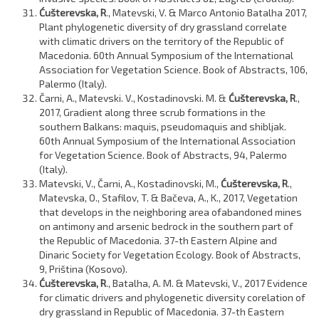
Ćušterevska, R
., Matevski, V. & Marco Antonio Batalha 2017,
Plant phylogenetic diversity of dry grassland correlate
with climatic drivers on the territory of the Republic of
Macedonia. 60th Annual Symposium of the International
Association for Vegetation Science. Book of Abstracts, 106,
Palermo (Italy).
Čarni, A., Matevski. V., Kostadinovski. M. &
Ćušterevska, R
.,
2017, Gradient along three scrub formations in the
southern Balkans: maquis, pseudomaquis and shibljak.
60th Annual Symposium of the International Association
for Vegetation Science. Book of Abstracts, 94, Palermo
(Italy).
Matevski, V., Čarni, A., Kostadinovski, M.,
Ćušterevska, R
.,
Matevska, O., Stafilov, T. & Bačeva, A., K., 2017, Vegetation
that develops in the neighboring area ofabandoned mines
on antimony and arsenic bedrock in the southern part of
the Republic of Macedonia. 37-th Eastern Alpine and
Dinaric Society for Vegetation Ecology. Book of Abstracts,
9, Priština (Kosovo).
Ćušterevska, R
., Batalha, A. M. & Matevski, V., 2017 Evidence
for climatic drivers and phylogenetic diversity corelation of
dry grassland in Republic of Macedonia. 37-th Eastern