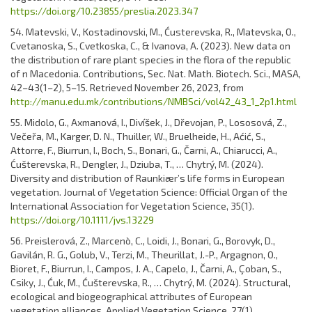
https://doi.org/10.23855/preslia.2023.347
54. Matevski, V., Kostadinovski, M., Ćusterevska, R., Matevska, O.,
Cvetanoska, S., Cvetkoska, C., & Ivanova, A. (2023). New data on
the distribution of rare plant species in the flora of the republic
of n Macedonia. Contributions, Sec. Nat. Math. Biotech. Sci., MASA,
42–43(1–2), 5–15. Retrieved November 26, 2023, from
http://manu.edu.mk/contributions/NMBSci/vol42_43_1_2p1.html
55. Midolo, G., Axmanová, I., Divíšek, J., Dřevojan, P., Lososová, Z.,
Večeřa, M., Karger, D. N., Thuiller, W., Bruelheide, H., Aćić, S.,
Attorre, F., Biurrun, I., Boch, S., Bonari, G., Čarni, A., Chiarucci, A.,
Ćušterevska, R., Dengler, J., Dziuba, T., … Chytrý, M. (2024).
Diversity and distribution of Raunkiær’s life forms in European
vegetation. Journal of Vegetation Science: Official Organ of the
International Association for Vegetation Science, 35(1).
https://doi.org/10.1111/jvs.13229
56. Preislerová, Z., Marcenò, C., Loidi, J., Bonari, G., Borovyk, D.,
Gavilán, R. G., Golub, V., Terzi, M., Theurillat, J.-P., Argagnon, O.,
Bioret, F., Biurrun, I., Campos, J. A., Capelo, J., Čarni, A., Çoban, S.,
Csiky, J., Ćuk, M., Ćušterevska, R., … Chytrý, M. (2024). Structural,
ecological and biogeographical attributes of European
vegetation alliances. Applied Vegetation Science, 27(1).