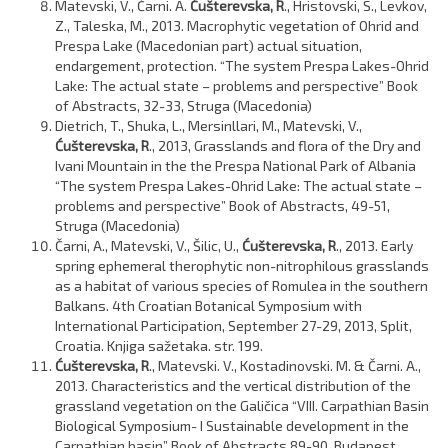
Matevski, V., Čarni. A.
Ćušterevska, R
., Hristovski, S., Levkov,
Z., Taleska, M., 2013. Macrophytic vegetation of Ohrid and
Prespa Lake (Macedonian part) actual situation,
endargement, protection. “The system Prespa Lakes-Ohrid
Lake: The actual state – problems and perspective” Book
of Abstracts, 32-33, Struga (Macedonia)
Dietrich, T., Shuka, L., Mersinllari, M., Matevski, V.,
Ćušterevska, R
., 2013, Grasslands and flora of the Dry and
Ivani Mountain in the the Prespa National Park of Albania
“The system Prespa Lakes-Ohrid Lake: The actual state –
problems and perspective” Book of Abstracts, 49-51,
Struga (Macedonia)
Čarni, A., Matevski, V., Šilic, U.,
Ćušterevska, R
., 2013. Early
spring ephemeral therophytic non-nitrophilous grasslands
as a habitat of various species of Romulea in the southern
Balkans. 4th Croatian Botanical Symposium with
International Participation, September 27-29, 2013, Split,
Croatia. Knjiga sažetaka. str. 199.
Ćušterevska, R
., Matevski. V., Kostadinovski. M. & Čarni. A.,
2013. Characteristics and the vertical distribution of the
grassland vegetation on the Galičica “VIII. Carpathian Basin
Biological Symposium- I Sustainable development in the
Carpathian basin” Book of Abstracts 89-90, Budapest,