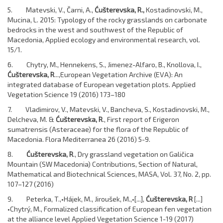
5. Matevski, V., Čarni, A.,
Ćušterevska, R.,
Kostadinovski, M.,
Mucina, L. 2015: Typology of the rocky grasslands on carbonate
bedrocks in the west and southwest of the Republic of
Macedonia, Applied ecology and environmental research, vol.
15/1.
6. Chytry, M., Hennekens, S., Jimenez-Alfaro, B., Knollova, I.,
Ćušterevska, R
...,European Vegetation Archive (EVA): An
integrated database of European vegetation plots. Applied
Vegetation Science 19 (2016) 173–180
7. Vladimirov, V., Matevski, V., Bancheva, S., Kostadinovski, M.,
Delcheva, M. &
Ćušterevska, R
., First report of Erigeron
sumatrensis (Asteraceae) for the flora of the Republic of
Macedonia. Flora Mediterranea 26 (2016) 5-9.
8.
Ćušterevska, R
., Dry grassland vegetation on Galičica
Mountain (SW Macedonia) Contributions, Section of Natural,
Mathematical and Biotechnical Sciences, MASA, Vol. 37, No. 2, pp.
107–127 (2016)
9. Peterka, T.,•Hájek, M., Jiroušek, M.,•[...],
Ćušterevska, R
[...]
•Chytrý, M., Formalized classification of European fen vegetation
at the alliance level Applied Vegetation Science 1-19 (2017)