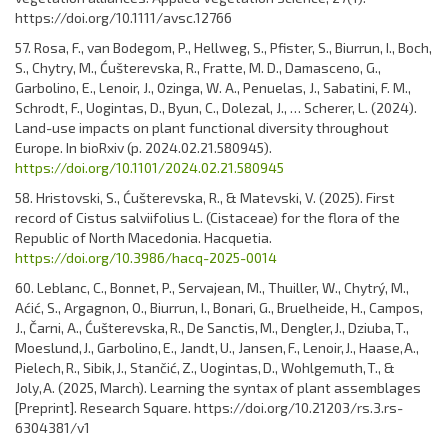
https://doi.org/10.1111/avsc.12766
57. Rosa, F., van Bodegom, P., Hellweg, S., Pfister, S., Biurrun, I., Boch,
S., Chytry, M., Ćušterevska, R., Fratte, M. D., Damasceno, G.,
Garbolino, E., Lenoir, J., Ozinga, W. A., Penuelas, J., Sabatini, F. M.,
Schrodt, F., Uogintas, D., Byun, C., Dolezal, J., … Scherer, L. (2024).
Land-use impacts on plant functional diversity throughout
Europe. In bioRxiv (p. 2024.02.21.580945).
https://doi.org/10.1101/2024.02.21.580945
58. Hristovski, S., Ćušterevska, R., & Matevski, V. (2025). First
record of Cistus salviifolius L. (Cistaceae) for the flora of the
Republic of North Macedonia. Hacquetia.
https://doi.org/10.3986/hacq-2025-0014
60. Leblanc, C., Bonnet, P., Servajean, M., Thuiller, W., Chytrý, M.,
Aćić, S., Argagnon, O., Biurrun, I., Bonari, G., Bruelheide, H., Campos,
J., Čarni, A., Ćušterevska, R., De Sanctis, M., Dengler, J., Dziuba, T.,
Moeslund, J., Garbolino, E., Jandt, U., Jansen, F., Lenoir, J., Haase, A.,
Pielech, R., Sibik, J., Stančić, Z., Uogintas, D., Wohlgemuth, T., &
Joly, A. (2025, March). Learning the syntax of plant assemblages
[Preprint]. Research Square. https://doi.org/10.21203/rs.3.rs-
6304381/v1