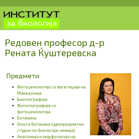
Редовен професор д-р
Рената Ќуштеревска
Предмети
Фитоценологија со вегетација на
Македонија
Биогеографија
Фитогеографија со
фитоценологија
Ботаника
Општа ботаника (двопредметни
студии по биологија-хемија)
Анатомија и морфологија на