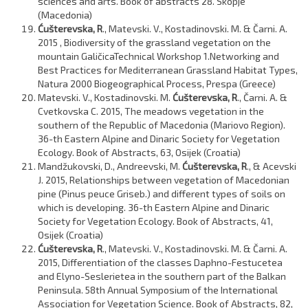
sciences and arts. Book of abstracts 28. Skopje
(Macedonia)
Ćušterevska, R
., Matevski. V., Kostadinovski. M. & Čarni. A.
2015 , Biodiversity of the grassland vegetation on the
mountain GaličicaTechnical Workshop 1.Networking and
Best Practices for Mediterranean Grassland Habitat Types,
Natura 2000 Biogeographical Process, Prespa (Greece)
Matevski. V., Kostadinovski. M.
Ćušterevska, R
., Čarni. A. &
Cvetkovska C. 2015, The meadows vegetation in the
southern of the Republic of Macedonia (Mariovo Region).
36-th Eastern Alpine and Dinaric Society for Vegetation
Ecology. Book of Abstracts, 63, Osijek (Croatia)
Mandžukovski, D., Andreevski, M.
Ćušterevska, R
., & Acevski
J. 2015, Relationships between vegetation of Macedonian
pine (Pinus peuce Griseb.) and different types of soils on
which is developing. 36-th Eastern Alpine and Dinaric
Society for Vegetation Ecology. Book of Abstracts, 41,
Osijek (Croatia)
Ćušterevska, R
., Matevski. V., Kostadinovski. M. & Čarni. A.
2015, Differentiation of the classes Daphno-Festucetea
and Elyno-Seslerietea in the southern part of the Balkan
Peninsula. 58th Annual Symposium of the International
Association for Vegetation Science. Book of Abstracts, 82,