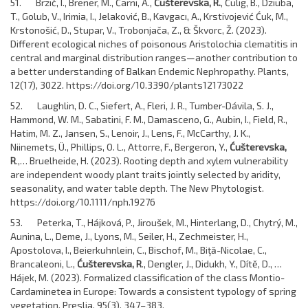
51. Brzić, I., Brener, M., Čarni, A.,
Ćušterevska, R.
, Čulig, B., Dziuba,
T., Golub, V., Irimia, I., Jelaković, B., Kavgacı, A., Krstivojević Ćuk, M.,
Krstonošić, D., Stupar, V., Trobonjača, Z., & Škvorc, Ž. (2023).
Different ecological niches of poisonous Aristolochia clematitis in
central and marginal distribution ranges—another contribution to
a better understanding of Balkan Endemic Nephropathy. Plants,
12(17), 3022. https://doi.org/10.3390/plants12173022
52. Laughlin, D. C., Siefert, A., Fleri, J. R., Tumber-Dávila, S. J.,
Hammond, W. M., Sabatini, F. M., Damasceno, G., Aubin, I., Field, R.,
Hatim, M. Z., Jansen, S., Lenoir, J., Lens, F., McCarthy, J. K.,
Niinemets, Ü., Phillips, O. L., Attorre, F., Bergeron, Y.,
Ćušterevska,
R
.,… Bruelheide, H. (2023). Rooting depth and xylem vulnerability
are independent woody plant traits jointly selected by aridity,
seasonality, and water table depth. The New Phytologist.
https://doi.org/10.1111/nph.19276
53. Peterka, T., Hájková, P., Jiroušek, M., Hinterlang, D., Chytrý, M.,
Aunina, L., Deme, J., Lyons, M., Seiler, H., Zechmeister, H.,
Apostolova, I., Beierkuhnlein, C., Bischof, M., Biţă-Nicolae, C.,
Brancaleoni, L.,
Ćušterevska, R
., Dengler, J., Didukh, Y., Dítě, D., …
Hájek, M. (2023). Formalized classification of the class Montio-
Cardaminetea in Europe: Towards a consistent typology of spring
vegetation. Preslia, 95(3), 347–383.