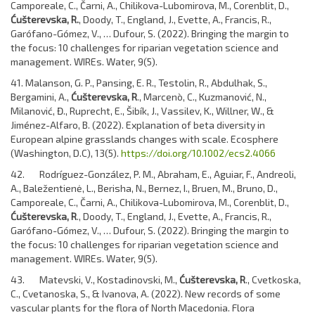
Camporeale, C., Čarni, A., Chilikova-Lubomirova, M., Corenblit, D.,
Ćušterevska, R.
, Doody, T., England, J., Evette, A., Francis, R.,
Garófano-Gómez, V., … Dufour, S. (2022). Bringing the margin to
the focus: 10 challenges for riparian vegetation science and
management. WIREs. Water, 9(5).
41. Malanson, G. P., Pansing, E. R., Testolin, R., Abdulhak, S.,
Bergamini, A.,
Ćušterevska, R
., Marcenò, C., Kuzmanović, N.,
Milanović, Đ., Ruprecht, E., Šibík, J., Vassilev, K., Willner, W., &
Jiménez-Alfaro, B. (2022). Explanation of beta diversity in
European alpine grasslands changes with scale. Ecosphere
(Washington, D.C), 13(5).
https://doi.org/10.1002/ecs2.4066
42. Rodríguez-González, P. M., Abraham, E., Aguiar, F., Andreoli,
A., Baležentienė, L., Berisha, N., Bernez, I., Bruen, M., Bruno, D.,
Camporeale, C., Čarni, A., Chilikova-Lubomirova, M., Corenblit, D.,
Ćušterevska, R
., Doody, T., England, J., Evette, A., Francis, R.,
Garófano-Gómez, V., … Dufour, S. (2022). Bringing the margin to
the focus: 10 challenges for riparian vegetation science and
management. WIREs. Water, 9(5).
43. Matevski, V., Kostadinovski, M.,
Ćušterevska, R
., Cvetkoska,
C., Cvetanoska, S., & Ivanova, A. (2022). New records of some
vascular plants for the flora of North Macedonia. Flora