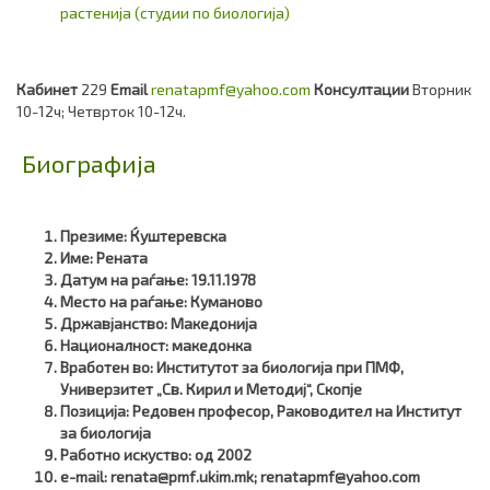
растенија (студии по биологија)
Кабинет
229
Email
renatapmf@yahoo.com
Консултации
Вторник
10-12ч; Четврток 10-12ч.
Биографија
Презиме
: Ќуштеревска
Име
: Рената
Датум на раѓање
: 19.11.1978
Место на раѓање
: Куманово
Државјанство
: Македонија
Националност
: македонка
Вработен во
: Институтот за биологија при ПМФ,
Универзитет „Св. Кирил и Методиј“, Скопје
Позиција
: Редовен професор, Раководител на Институт
за биологија
Работно искуство
: од 2002
e-mail
: renata@pmf.ukim.mk; renatapmf@yahoo.com