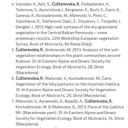
Vassilev, K., Aćić, S.,
Ćušterevska, R
., Pedashenko, H.,
Todorova, S., Apostolova, I., Bergmeier, E., Boch, S., Čarni, A.,
Ganeva, A., Kostadinovski, M., Matevski, V., Pirini, C.,
Sopotlieva, D., Stefanović Dajić, Z., Stoyanov, J., Tsiripidis, I.,
Dengler, J. 2013. High-rank syntaxa of the dry-grassland
vegetation in the Central Balkan Peninsula – some
preliminary results. 22th Workshop European vegetation
Survey. Book of Abstracts, 84 Roma (Italy).
Ćušterevska, R
., Andreevski, M. 2013. Analysis of the soil-
vegetation relationships in the plant communities around
Kratovo. 35-th Eastern Alpine and Dinaric Society for
Vegetation Ecology. Book of Abstracts, 28, Ohrid
(Macedonia)
Ćušterevska, R
., Matevski. V., Kostadinovski. M., Čarni.
Vegetation of the hilly pastures on the mountain Galičica.
35-th Eastern Alpine and Dinaric Society for Vegetation
Ecology. Book of Abstracts, 29, Ohrid (Macedonia).
Matevski. V., Avramoski, O., Bojadži, A.,
Ćušterevska, R
.,
Kostadinovski. M. & Matevska, O., 2013. Flora of the Galičica
Mt. (Macedonian part). 35-th Eastern Alpine and Dinaric
Society for Vegetation Ecology. Book of Abstracts, 14, Ohrid
(Macedonia).