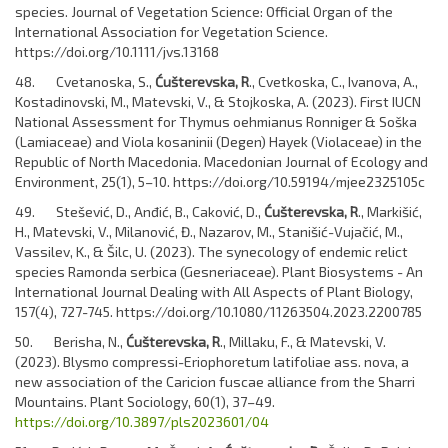
species. Journal of Vegetation Science: Official Organ of the
International Association for Vegetation Science.
https://doi.org/10.1111/jvs.13168
48. Cvetanoska, S.,
Ćušterevska, R
., Cvetkoska, C., Ivanova, A.,
Kostadinovski, M., Matevski, V., & Stojkoska, A. (2023). First IUCN
National Assessment for Thymus oehmianus Ronniger & Soška
(Lamiaceae) and Viola kosaninii (Degen) Hayek (Violaceae) in the
Republic of North Macedonia. Macedonian Journal of Ecology and
Environment, 25(1), 5–10. https://doi.org/10.59194/mjee2325105c
49. Stešević, D., Anđić, B., Caković, D.,
Ćušterevska, R
., Markišić,
H., Matevski, V., Milanović, Đ., Nazarov, M., Stanišić-Vujačić, M.,
Vassilev, K., & Šilc, U. (2023). The synecology of endemic relict
species Ramonda serbica (Gesneriaceae). Plant Biosystems - An
International Journal Dealing with All Aspects of Plant Biology,
157(4), 727-745. https://doi.org/10.1080/11263504.2023.2200785
50. Berisha, N.,
Ćušterevska, R
., Millaku, F., & Matevski, V.
(2023). Blysmo compressi-Eriophoretum latifoliae ass. nova, a
new association of the Caricion fuscae alliance from the Sharri
Mountains. Plant Sociology, 60(1), 37–49.
https://doi.org/10.3897/pls2023601/04