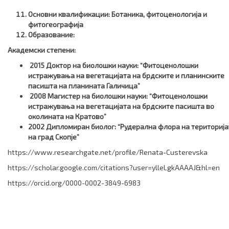
Основни квалификации
: Ботаника, фитоценологија и
фитогеографија
Образование:
Академски степени:
2015 Доктор на биолошки науки: “Фитоценолошки
истражувања на вегетацијата на брдските и планинските
пасишта на планината Галичица”
2008 Магистер на биолошки науки: “Фитоценолошки
истражувања на вегетацијата на брдските пасишта во
околината на Кратово”
2002 Дипломиран биолог: “Рудерална флора на територија
на град Скопје”
https://www.researchgate.net/profile/Renata-Custerevska
https://scholar.google.com/citations?user=ylleLgkAAAAJ&hl=en
https://orcid.org/0000-0002-3849-6983