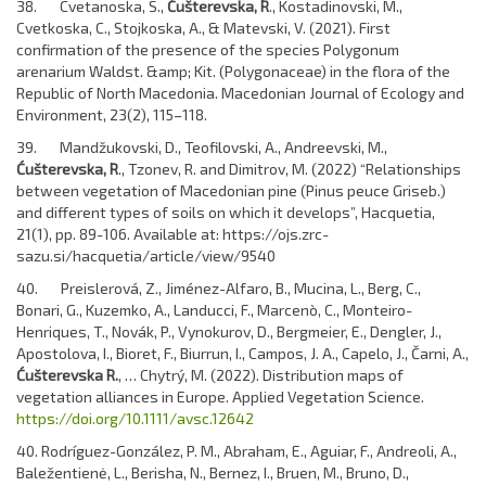
38. Cvetanoska, S.,
Ćušterevska, R
., Kostadinovski, M.,
Cvetkoska, C., Stojkoska, A., & Matevski, V. (2021). First
confirmation of the presence of the species Polygonum
arenarium Waldst. &amp; Kit. (Polygonaceae) in the flora of the
Republic of North Macedonia. Macedonian Journal of Ecology and
Environment, 23(2), 115–118.
39. Mandžukovski, D., Teofilovski, A., Andreevski, M.,
Ćušterevska, R
., Tzonev, R. and Dimitrov, M. (2022) “Relationships
between vegetation of Macedonian pine (Pinus peuce Griseb.)
and different types of soils on which it develops”, Hacquetia,
21(1), pp. 89-106. Available at: https://ojs.zrc-
sazu.si/hacquetia/article/view/9540
40. Preislerová, Z., Jiménez-Alfaro, B., Mucina, L., Berg, C.,
Bonari, G., Kuzemko, A., Landucci, F., Marcenò, C., Monteiro-
Henriques, T., Novák, P., Vynokurov, D., Bergmeier, E., Dengler, J.,
Apostolova, I., Bioret, F., Biurrun, I., Campos, J. A., Capelo, J., Čarni, A.,
Ćušterevska R.
, … Chytrý, M. (2022). Distribution maps of
vegetation alliances in Europe. Applied Vegetation Science.
https://doi.org/10.1111/avsc.12642
40. Rodríguez-González, P. M., Abraham, E., Aguiar, F., Andreoli, A.,
Baležentienė, L., Berisha, N., Bernez, I., Bruen, M., Bruno, D.,