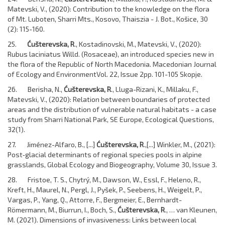
Matevski, V., (2020): Contribution to the knowledge on the flora
of Mt. Luboten, Sharri Mts., Kosovo, Thaiszia - J. Bot., Košice, 30
(2): 115-160.
25.
Ćušterevska, R
., Kostadinovski, M., Matevski, V., (2020):
Rubus laciniatus Willd. (Rosaceae), an introduced species new in
the flora of the Republic of North Macedonia. Macedonian Journal
of Ecology and EnvironmentVol. 22, Issue 2pp. 101-105 Skopje.
26. Berisha, N.,
Ćušterevska, R
., Lluga-Rizani, K., Millaku, F.,
Matevski, V., (2020): Relation between boundaries of protected
areas and the distribution of vulnerable natural habitats - a case
study from Sharri National Park, SE Europe, Ecological Questions,
32(1).
27. Jiménez-Alfaro, B., [...]
Ćušterevska, R
.,[...] Winkler, M., (2021):
Post‐glacial determinants of regional species pools in alpine
grasslands, Global Ecology and Biogeography, Volume 30, Issue 3.
28. Fristoe, T. S., Chytrý, M., Dawson, W., Essl, F., Heleno, R.,
Kreft, H., Maurel, N., Pergl, J., Pyšek, P., Seebens, H., Weigelt, P.,
Vargas, P., Yang, Q., Attorre, F., Bergmeier, E., Bernhardt-
Römermann, M., Biurrun, I., Boch, S.,
Ćušterevska, R
., … van Kleunen,
M. (2021). Dimensions of invasiveness: Links between local