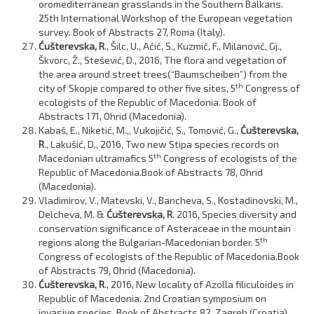
oromediterranean grasslands in the Southern Balkans.
25th International Workshop of the European vegetation
survey. Book of Abstracts 27, Roma (Italy).
Ćušterevska, R
., Šilc, U., Aćić, S., Kuzmič, F., Milanović, Gj.,
Škvorc, Ž., Stešević, D., 2016, The flora and vegetation of
the area around street trees(“Baumscheiben”) from the
th
city of Skopje compared to other five sites, 5
Congress of
ecologists of the Republic of Macedonia. Book of
Abstracts 171, Ohrid (Macedonia).
Kabaš, E., Niketić, M.,, Vukojičić, S., Tomović, G.,
Ćušterevska,
R
., Lakušić, D., 2016, Two new Stipa species records on
th
Macedonian ultramafics 5
Congress of ecologists of the
Republic of Macedonia.Book of Abstracts 78, Ohrid
(Macedonia).
Vladimirov, V., Matevski, V., Bancheva, S., Kostadinovski, M.,
Delcheva, M. &
Ćušterevska, R
. 2016, Species diversity and
conservation significance of Asteraceae in the mountain
th
regions along the Bulgarian-Macedonian border. 5
Congress of ecologists of the Republic of Macedonia.Book
of Abstracts 79, Ohrid (Macedonia).
Ćušterevska, R
., 2016, New locality of Azolla filiculoides in
Republic of Macedonia. 2nd Croatian symposium on
invasive species. Book of Abstracts 82, Zagreb (Croatia).