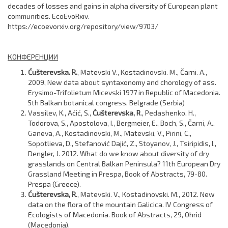
decades of losses and gains in alpha diversity of European plant
communities. EcoEvoRxiv.
https://ecoevorxiv.org/repository/view/9703/
КОНФЕРЕНЦИИ
Ćušterevska. R.
, Matevski V., Kostadinovski. M., Čarni. A.,
2009, New data about syntaxonomy and chorology of ass.
Erysimo-Trifolietum Micevski 1977 in Republic of Macedonia.
5th Balkan botanical congress, Belgrade (Serbia)
Vassilev, K., Aćić, S.,
Ćušterevska, R
., Pedashenko, H.,
Todorova, S., Apostolova, I., Bergmeier, E., Boch, S., Čarni, A.,
Ganeva, A., Kostadinovski, M., Matevski, V., Pirini, C.,
Sopotlieva, D., Stefanović Dajić, Z., Stoyanov, J., Tsiripidis, I.,
Dengler, J. 2012. What do we know about diversity of dry
grasslands on Central Balkan Peninsula? 11th European Dry
Grassland Meeting in Prespa, Book of Abstracts, 79-80.
Prespa (Greece).
Ćušterevska, R
., Matevski. V., Kostadinovski. M., 2012. New
data on the flora of the mountain Galicica. IV Congress of
Ecologists of Macedonia. Book of Abstracts, 29, Ohrid
(Macedonia).