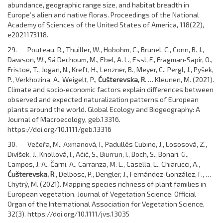
abundance, geographic range size, and habitat breadth in
Europe’s alien and native floras. Proceedings of the National
Academy of Sciences of the United States of America, 118(22),
e2021173118.
29. Pouteau, R., Thuiller, W., Hobohm, C., Brunel, C., Conn, B. J.,
Dawson, W., Sá Dechoum, M., Ebel, A. L., Essl, F., Fragman‐Sapir, O.,
Fristoe, T., Jogan, N., Kreft, H., Lenzner, B., Meyer, C., Pergl, J., Pyšek,
P., Verkhozina, A., Weigelt, P.,
Ćušterevska, R
. … Kleunen, M. (2021).
Climate and socio‐economic factors explain differences between
observed and expected naturalization patterns of European
plants around the world. Global Ecology and Biogeography: A
Journal of Macroecology, geb.13316.
https://doi.org/10.1111/geb.13316
30. Večeřa, M., Axmanová, I., Padullés Cubino, J., Lososová, Z.,
Divíšek, J., Knollová, I., Aćić, S., Biurrun, I., Boch, S., Bonari, G.,
Campos, J. A., Čarni, A., Carranza, M. L., Casella, L., Chiarucci, A.,
Ćušterevska, R
., Delbosc, P., Dengler, J., Fernández‐González, F., …
Chytrý, M. (2021). Mapping species richness of plant families in
European vegetation. Journal of Vegetation Science: Official
Organ of the International Association for Vegetation Science,
32(3). https://doi.org/10.1111/jvs.13035