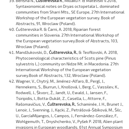
Berisha N.,
Ćušterevska R
., Millaku F. & Matevski V.2018,
Syntaxonomical notes on Dryas octopetala L. dominated
communities from Sharri Mts., SE Europe, 27th International
Workshop of the European vegetation survey. Book of
Abstracts, 91, Wroclaw (Poland).
Ćušterevska R. & Čarni, A. 2018, Riparian forest
communities in Slovenia. 27th International Workshop of
the European vegetation survey.Book of Abstracts, 103,
Wroclaw (Poland).
Mandžukovski, D.,
Ćušterevska, R.
, & Teofilovski, A. 2018,
Phytocoenological characteristics of Scots pine (Pinus
sylvestris L.) community on Nidze Mt. in Macedonia. 27th
International Workshop of the European vegetation
survey.Book of Abstracts, 132, Wroclaw (Poland).
Wagner, V., Chytrý, M., Jiménez-Alfaro, B., Pergl, J.,
Hennekens, S., Biurrun, I., Knollová, I., Berg, C., Vassilev, K.,
Rodwell, J., Škvorc, Ž., Jandt, U., Ewald, J., Jansen, F.,
Tsiripidis, I., Botta-Dukát, Z., Casella, L., Attorre, F.,
Rašomavičius, V.,
Ćušterevska, R.
, Schaminée, J. H., Brunet J.,
Lenoir, J., Svenning, J., Kącki, Z., Petrášová-Šibíková, M., Šilc,
U., GarcíaMijangos, I., Campos, J., Fernández-González, F.,
Wohlgemuth, T., Onyshchenko, V., Pyšek P. 2018, Alien plant
invasions in European woodlands. 61st Annual Symposium