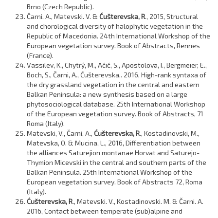
Brno (Czech Republic).
Čarni. A., Matevski. V. &
Ćušterevska, R
., 2015, Structural
and chorological diversity of halophytic vegetation in the
Republic of Macedonia. 24th International Workshop of the
European vegetation survey. Book of Abstracts, Rennes
(France).
Vassilev, K., Chytrý, M., Aćić, S., Apostolova, I., Bergmeier, E.,
Boch, S., Čarni, A., Ćušterevska,. 2016, High-rank syntaxa of
the dry grassland vegetation in the central and eastern
Balkan Peninsula: a new synthesis based on a large
phytosociological database. 25th International Workshop
of the European vegetation survey. Book of Abstracts, 71
Roma (Italy).
Matevski, V., Čarni, A.,
Ćušterevska, R
., Kostadinovski, M.,
Matevska, O. & Mucina, L., 2016, Differentiation between
the alliances Saturejion montanae Horvat and Saturejo-
Thymion Micevski in the central and southern parts of the
Balkan Peninsula. 25th International Workshop of the
European vegetation survey. Book of Abstracts 72, Roma
(Italy).
Ćušterevska, R
., Matevski. V., Kostadinovski. M. & Čarni. A.
2016, Contact between temperate (sub)alpine and