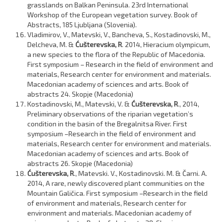
grasslands on Balkan Peninsula. 23rd International
Workshop of the European vegetation survey. Book of
Abstracts, 185 Ljubljana (Slovenia).
Vladimirov, V., Matevski, V., Bancheva, S., Kostadinovski, M.,
Delcheva, M. &
Ćušterevska, R
. 2014, Hieracium olympicum,
a new species to the flora of the Republic of Macedonia.
First symposium – Research in the field of environment and
materials, Research center for environment and materials.
Macedonian academy of sciences and arts. Book of
abstracts 24. Skopje (Macedonia)
Kostadinovski, M., Matevski, V. &
Ćušterevska, R
., 2014,
Preliminary observations of the riparian vegetationʼs
condition in the basin of the Bregalnitsa River. First
symposium –Research in the field of environment and
materials, Research center for environment and materials.
Macedonian academy of sciences and arts. Book of
abstracts 26. Skopje (Macedonia)
Ćušterevska, R
., Matevski. V., Kostadinovski. M. & Čarni. A.
2014, A rare, newly discovered plant communities on the
Mountain Galičica. First symposium –Research in the field
of environment and materials, Research center for
environment and materials. Macedonian academy of