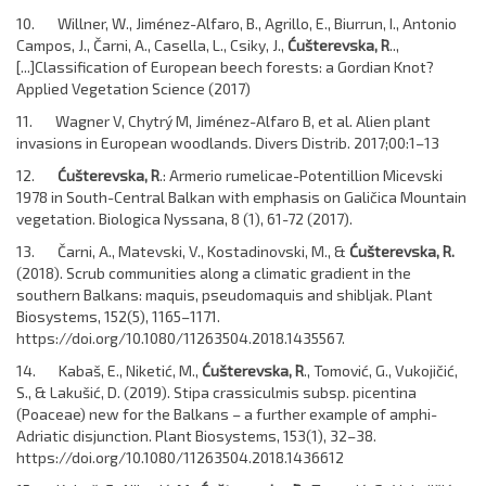
10. Willner, W., Jiménez-Alfaro, B., Agrillo, E., Biurrun, I., Antonio
Campos, J., Čarni, A., Casella, L., Csiky, J.,
Ćušterevska, R
..,
[...]Classification of European beech forests: a Gordian Knot?
Applied Vegetation Science (2017)
11. Wagner V, Chytrý M, Jiménez-Alfaro B, et al. Alien plant
invasions in European woodlands. Divers Distrib. 2017;00:1–13
12.
Ćušterevska, R
.: Armerio rumelicae-Potentillion Micevski
1978 in South-Central Balkan with emphasis on Galičica Mountain
vegetation. Biologica Nyssana, 8 (1), 61-72 (2017).
13. Čarni, A., Matevski, V., Kostadinovski, M., &
Ćušterevska, R.
(2018). Scrub communities along a climatic gradient in the
southern Balkans: maquis, pseudomaquis and shibljak. Plant
Biosystems, 152(5), 1165–1171.
https://doi.org/10.1080/11263504.2018.1435567.
14. Kabaš, E., Niketić, M.,
Ćušterevska, R
., Tomović, G., Vukojičić,
S., & Lakušić, D. (2019). Stipa crassiculmis subsp. picentina
(Poaceae) new for the Balkans – a further example of amphi-
Adriatic disjunction. Plant Biosystems, 153(1), 32–38.
https://doi.org/10.1080/11263504.2018.1436612