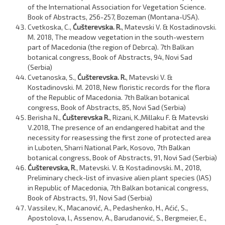
of the International Association for Vegetation Science.
Book of Abstracts, 256-257, Bozeman (Montana-USA).
Cvetkoska, C.,
Ćušterevska. R.
, Matevski V. & Kostadinovski.
M. 2018, The meadow vegetation in the south-western
part of Macedonia (the region of Debrca). 7th Balkan
botanical congress, Book of Abstracts, 94, Novi Sad
(Serbia)
Cvetanoska, S.,
Ćušterevska. R.
, Matevski V. &
Kostadinovski. M. 2018, New floristic records for the flora
of the Republic of Macedonia. 7th Balkan botanical
congress, Book of Abstracts, 85, Novi Sad (Serbia)
Berisha N.,
Ćušterevska R.
, Rizani, K.,Millaku F. & Matevski
V.2018, The presence of an endangered habitat and the
necessity for reasessing the first zone of protected area
in Luboten, Sharri National Park, Kosovo, 7th Balkan
botanical congress, Book of Abstracts, 91, Novi Sad (Serbia)
Ćušterevska, R
., Matevski. V. & Kostadinovski. M., 2018,
Preliminary check-list of invasive alien plant species (IAS)
in Republic of Macedonia, 7th Balkan botanical congress,
Book of Abstracts, 91, Novi Sad (Serbia)
Vassilev, K., Macanović, A., Pedashenko, H., Aćić, S.,
Apostolova, I., Assenov, A., Barudanović, S., Bergmeier, E.,