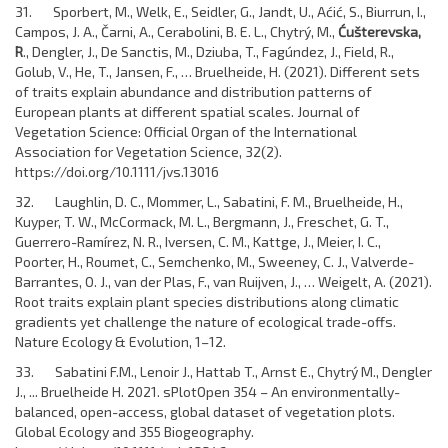
31. Sporbert, M., Welk, E., Seidler, G., Jandt, U., Aćić, S., Biurrun, I.,
Campos, J. A., Čarni, A., Cerabolini, B. E. L., Chytrý, M.,
Ćušterevska,
R
., Dengler, J., De Sanctis, M., Dziuba, T., Fagúndez, J., Field, R.,
Golub, V., He, T., Jansen, F., … Bruelheide, H. (2021). Different sets
of traits explain abundance and distribution patterns of
European plants at different spatial scales. Journal of
Vegetation Science: Official Organ of the International
Association for Vegetation Science, 32(2).
https://doi.org/10.1111/jvs.13016
32. Laughlin, D. C., Mommer, L., Sabatini, F. M., Bruelheide, H.,
Kuyper, T. W., McCormack, M. L., Bergmann, J., Freschet, G. T.,
Guerrero-Ramírez, N. R., Iversen, C. M., Kattge, J., Meier, I. C.,
Poorter, H., Roumet, C., Semchenko, M., Sweeney, C. J., Valverde-
Barrantes, O. J., van der Plas, F., van Ruijven, J., … Weigelt, A. (2021).
Root traits explain plant species distributions along climatic
gradients yet challenge the nature of ecological trade-offs.
Nature Ecology & Evolution, 1–12.
33. Sabatini F.M., Lenoir J., Hattab T., Arnst E., Chytrý M., Dengler
J., ... Bruelheide H. 2021. sPlotOpen 354 – An environmentally-
balanced, open-access, global dataset of vegetation plots.
Global Ecology and 355 Biogeography.