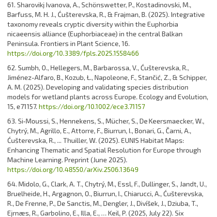
61. Sharovikj Ivanova, A., Schönswetter, P., Kostadinovski, M.,
Barfuss, M. H. J., Ćušterevska, R., & Frajman, B. (2025). Integrative
taxonomy reveals cryptic diversity within the Euphorbia
nicaeensis alliance (Euphorbiaceae) in the central Balkan
Peninsula. Frontiers in Plant Science, 16.
https://doi.org/10.3389/fpls.2025.1558466
62. Sumbh, O., Hellegers, M., Barbarossa, V., Ćušterevska, R.,
Jiménez-Alfaro, B., Kozub, Ł., Napoleone, F., Stančić, Z., & Schipper,
A. M. (2025). Developing and validating species distribution
models for wetland plants across Europe. Ecology and Evolution,
15, e71157.
https://doi.org/10.1002/ece3.71157
63. Si‑Moussi, S., Hennekens, S., Mücher, S., De Keersmaecker, W.,
Chytrý, M., Agrillo, E., Attorre, F., Biurrun, I., Bonari, G., Čarni, A.,
Ćušterevska, R., ... Thuiller, W. (2025). EUNIS Habitat Maps:
Enhancing Thematic and Spatial Resolution for Europe through
Machine Learning. Preprint (June 2025).
https://doi.org/10.48550/arXiv.2506.13649
64. Midolo, G., Clark, A. T., Chytrý, M., Essl, F., Dullinger, S., Jandt, U.,
Bruelheide, H., Argagnon, O., Biurrun, I., Chiarucci, A., Ćušterevska,
R., De Frenne, P., De Sanctis, M., Dengler, J., Divíšek, J., Dziuba, T.,
Ejrnæs, R., Garbolino, E., Illa, E., … Keil, P. (2025, July 22). Six