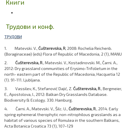
Книги
Трудови и конф.
ТРУДОВИ
1. Matevski. V.,
Ćušterevska, R
, 2008: Rochelia Reichenb.
(Boraginaceae) (eds) Flora of Republic of Macedonia, 2 (1), MANU
2.
Ćušterevska, R
., Matevski. V., Kostadinovski. M., Čarni. A.,
2012: Dry grassland communities of Erysimo-Trifolietum in the
north- eastern part of the Republic of Macedonia, Hacquetia 12
(1). 91-111. Ljubljana.
3. Vassilev, K., Stefanović Dajić, Z.
Ćušterevska, R
., Bergmeier,
E., Apostolova, I., 2012: Balkan Dry Grasslands Database.
Biodiversity & Ecology. 330. Hamburg.
4. Čarni. A., Matevski. V., Šilc. U.,
Ćušterevska, R
., 2014. Early
spring ephemeral therophytic non-nitrophilous grasslands as a
habitat of various species of Romulea in the southern Balkans,
Acta Botanica Croatica 73 (1), 107–129